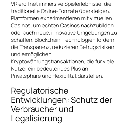
VR eröffnet immersive Spielerlebnisse, die
traditionelle Online-Formate übersteigen.
Plattformen experimentieren mit virtuellen
Casinos, um echten Casinos nachzubilden
oder auch neue, innovative Umgebungen zu
schaffen. Blockchain-Technologien fördern
die Transparenz, reduzieren Betrugsrisiken
und ermöglichen
Kryptowährungstransaktionen, die für viele
Nutzer ein bedeutendes Plus an
Privatsphäre und Flexibilität darstellen.
Regulatorische
Entwicklungen: Schutz der
Verbraucher und
Legalisierung