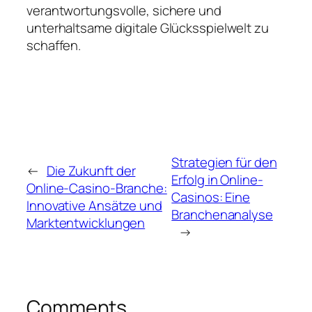
verantwortungsvolle, sichere und
unterhaltsame digitale Glücksspielwelt zu
schaffen.
Strategien für den
←
Die Zukunft der
Erfolg in Online-
Online-Casino-Branche:
Casinos: Eine
Innovative Ansätze und
Branchenanalyse
Marktentwicklungen
→
Comments