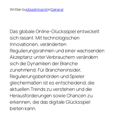
Written by
pbiadminarsh
in
General
Das globale Online-Glücksspiel entwickelt
sich rasant. Mit technologischen
Innovationen, veränderten
Regulierungsrahmen und einer wachsenden
Akzeptanz unter Verbrauchern verändern
sich die Dynamiken der Branche
zunehmend. Für Brancheninsider,
Regulierungsbehörden und Spieler
gleichermaßen ist es entscheidend, die
aktuellen Trends zu verstehen und die
Herausforderungen sowie Chancen zu
erkennen, die das digitale Glücksspiel
bieten kann.