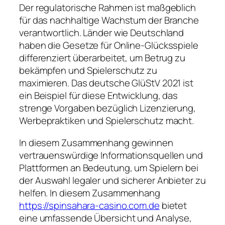
Der regulatorische Rahmen ist maßgeblich
für das nachhaltige Wachstum der Branche
verantwortlich. Länder wie Deutschland
haben die Gesetze für Online-Glücksspiele
differenziert überarbeitet, um Betrug zu
bekämpfen und Spielerschutz zu
maximieren. Das deutsche GlüStV 2021 ist
ein Beispiel für diese Entwicklung, das
strenge Vorgaben bezüglich Lizenzierung,
Werbepraktiken und Spielerschutz macht.
In diesem Zusammenhang gewinnen
vertrauenswürdige Informationsquellen und
Plattformen an Bedeutung, um Spielern bei
der Auswahl legaler und sicherer Anbieter zu
helfen. In diesem Zusammenhang
https://spinsahara-casino.com.de
bietet
eine umfassende Übersicht und Analyse,