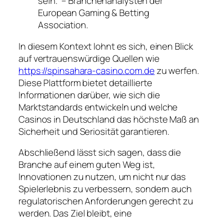
sein.” – Branchenanalysten der
European Gaming & Betting
Association
.
In diesem Kontext lohnt es sich, einen Blick
auf vertrauenswürdige Quellen wie
https://spinsahara-casino.com.de
zu werfen.
Diese Plattform bietet detaillierte
Informationen darüber, wie sich die
Marktstandards entwickeln und welche
Casinos in Deutschland das höchste Maß an
Sicherheit und Seriosität garantieren.
Abschließend lässt sich sagen, dass die
Branche auf einem guten Weg ist,
Innovationen zu nutzen, um nicht nur das
Spielerlebnis zu verbessern, sondern auch
regulatorischen Anforderungen gerecht zu
werden. Das Ziel bleibt, eine