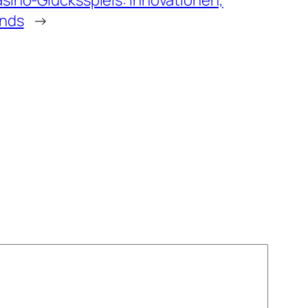
ends
→