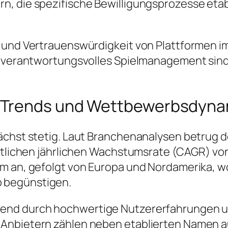
n, die spezifische Bewilligungsprozesse etab
 und Vertrauenswürdigkeit von Plattformen imm
d verantwortungsvolles Spielmanagement sind
 Trends und Wettbewerbsdyna
ächst stetig. Laut Branchenanalysen betrug 
ttlichen jährlichen Wachstumsrate (CAGR) von 
m an, gefolgt von Europa und Nordamerika, wo
 begünstigen.
end durch hochwertige Nutzererfahrungen un
Anbietern zählen neben etablierten Namen au