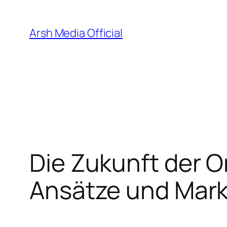
Skip
to
Arsh Media Official
content
Die Zukunft der O
Ansätze und Mar