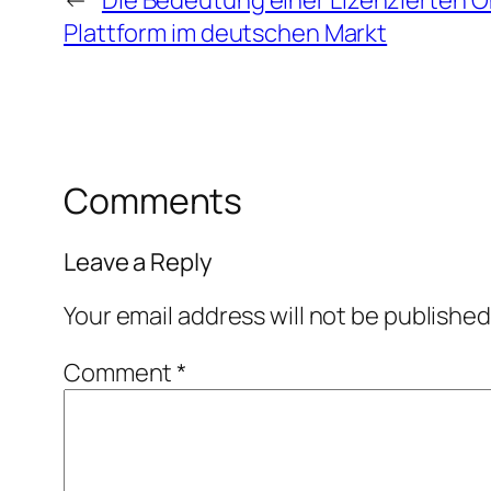
Plattform im deutschen Markt
Comments
Leave a Reply
Your email address will not be published
Comment
*