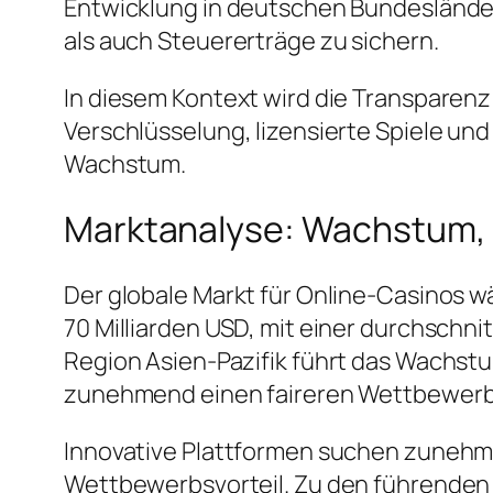
Entwicklung in deutschen Bundesländer
als auch Steuererträge zu sichern.
In diesem Kontext wird die Transparenz
Verschlüsselung, lizensierte Spiele un
Wachstum.
Marktanalyse: Wachstum,
Der globale Markt für Online-Casinos w
70 Milliarden USD, mit einer durchschni
Region Asien-Pazifik führt das Wachstu
zunehmend einen faireren Wettbewerb
Innovative Plattformen suchen zunehm
Wettbewerbsvorteil. Zu den führenden 