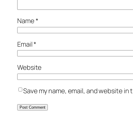
Name
*
Email
*
Website
Save my name, email, and website in t