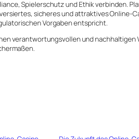
iance, Spielerschutz und Ethik verbinden. Pla
 versiertes, sicheres und attraktives Online
gulatorischen Vorgaben entspricht.
 einen verantwortungsvollen und nachhaltigen
eichermaßen.
nline-Casino-
Die Zukunft des Online-Ca