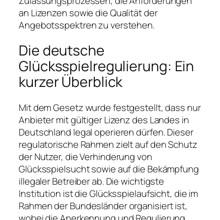
Zulassungsprozessen, die Anforderungen
an Lizenzen sowie die Qualität der
Angebotsspektren zu verstehen.
Die deutsche
Glücksspielregulierung: Ein
kurzer Überblick
Mit dem Gesetz wurde festgestellt, dass nur
Anbieter mit gültiger Lizenz des Landes in
Deutschland legal operieren dürfen. Dieser
regulatorische Rahmen zielt auf den Schutz
der Nutzer, die Verhinderung von
Glücksspielsucht sowie auf die Bekämpfung
illegaler Betreiber ab. Die wichtigste
Institution ist die Glücksspielaufsicht, die im
Rahmen der Bundesländer organisiert ist,
wobei die Anerkennung und Regulierung