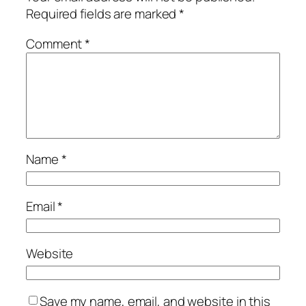
Required fields are marked
*
Comment
*
Name
*
Email
*
Website
Save my name, email, and website in this