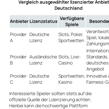
Vergleich ausgewählter lizenzierter Anbiet
Deutschland
Verfügbare
Anbieter
Lizenzstatus
Besonde
Spiele
Verantwort
Provider
Deutsche
Slots, Poker,
Spiel, lokal
A
Lizenz
Sportwetten
Zahlungs
Internation
Provider
Ausländische
Slots, Live-
Standards,
B
Lizenz
Casino
deutsches
Angebot
Provider
Deutsche
Sportwetten,
Innovative
C
Lizenz
Kasino
Fairness-G
Interessierte Spieler sollten stets auf die
offizielle Quelle der Lizenzierung achten.
Hierbei kann die hochwertige Plattform