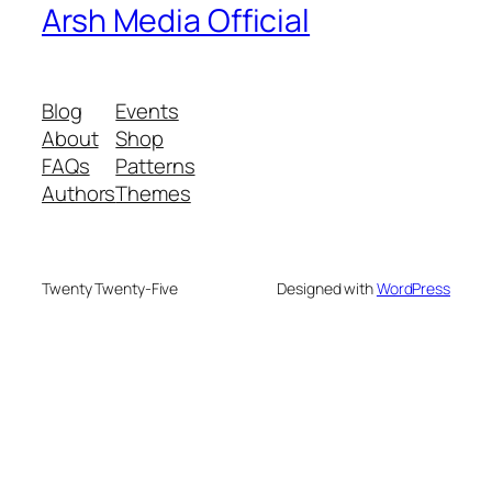
Arsh Media Official
Blog
Events
About
Shop
FAQs
Patterns
Authors
Themes
Twenty Twenty-Five
Designed with
WordPress