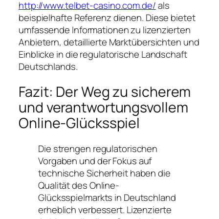
http://www.telbet-casino.com.de/
als
beispielhafte Referenz dienen. Diese bietet
umfassende Informationen zu lizenzierten
Anbietern, detaillierte Marktübersichten und
Einblicke in die regulatorische Landschaft
Deutschlands.
Fazit: Der Weg zu sicherem
und verantwortungsvollem
Online-Glücksspiel
Die strengen regulatorischen
Vorgaben und der Fokus auf
technische Sicherheit haben die
Qualität des Online-
Glücksspielmarkts in Deutschland
erheblich verbessert. Lizenzierte