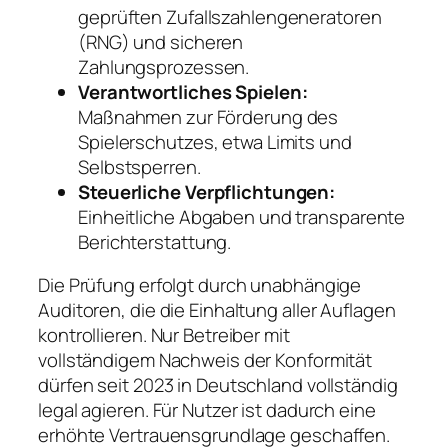
geprüften Zufallszahlengeneratoren
(RNG) und sicheren
Zahlungsprozessen.
Verantwortliches Spielen:
Maßnahmen zur Förderung des
Spielerschutzes, etwa Limits und
Selbstsperren.
Steuerliche Verpflichtungen:
Einheitliche Abgaben und transparente
Berichterstattung.
Die Prüfung erfolgt durch unabhängige
Auditoren, die die Einhaltung aller Auflagen
kontrollieren. Nur Betreiber mit
vollständigem Nachweis der Konformität
dürfen seit 2023 in Deutschland vollständig
legal agieren. Für Nutzer ist dadurch eine
erhöhte Vertrauensgrundlage geschaffen.