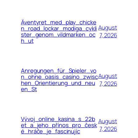
Äventyret_med_play_chicke
August
n_road_lockar_modiga_cykli
ster_genom_vildmarken_oc
7, 2026
h_ut
Anregungen_für_Spieler_vo
August
n_ohne_oasis_casino_zwisc
hen_Orientierung_und_neu
7, 2026
en_St
Vývoj_online_kasina_s_22b
August
et_a_jeho_přínos_pro_česk
7, 2026
é_hráče_je_fascinujíc