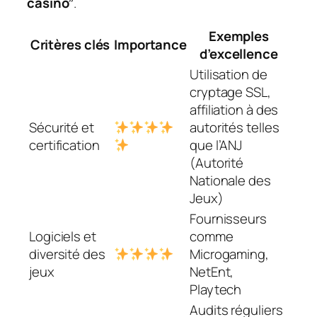
casino”
.
Exemples
Critères clés
Importance
d’excellence
Utilisation de
cryptage SSL,
affiliation à des
Sécurité et
autorités telles
certification
que l’ANJ
(Autorité
Nationale des
Jeux)
Fournisseurs
Logiciels et
comme
diversité des
Microgaming,
jeux
NetEnt,
Playtech
Audits réguliers