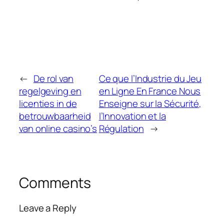
←
De rol van
Ce que l’Industrie du Jeu
regelgeving en
en Ligne En France Nous
licenties in de
Enseigne sur la Sécurité,
betrouwbaarheid
l’Innovation et la
van online casino’s
Régulation
→
Comments
Leave a Reply