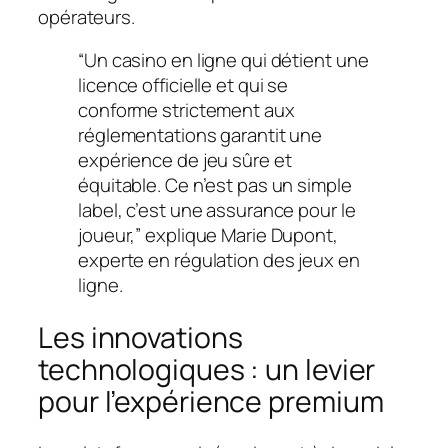
opérateurs.
“Un casino en ligne qui détient une
licence officielle et qui se
conforme strictement aux
réglementations garantit une
expérience de jeu sûre et
équitable. Ce n’est pas un simple
label, c’est une assurance pour le
joueur,” explique Marie Dupont,
experte en régulation des jeux en
ligne.
Les innovations
technologiques : un levier
pour l’expérience premium