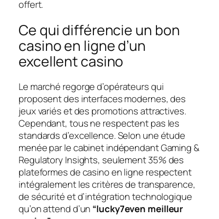
offert.
Ce qui différencie un bon
casino en ligne d’un
excellent casino
Le marché regorge d’opérateurs qui
proposent des interfaces modernes, des
jeux variés et des promotions attractives.
Cependant, tous ne respectent pas les
standards d’excellence. Selon une étude
menée par le cabinet indépendant Gaming &
Regulatory Insights, seulement
35%
des
plateformes de casino en ligne respectent
intégralement les critères de transparence,
de sécurité et d’intégration technologique
qu’on attend d’un
“lucky7even meilleur