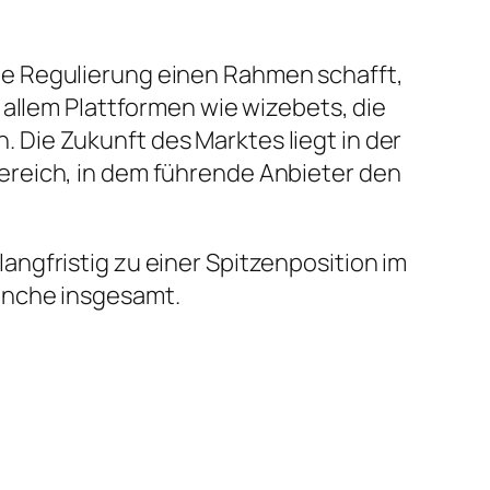
ie Regulierung einen Rahmen schafft,
 allem Plattformen wie wizebets, die
Die Zukunft des Marktes liegt in der
ereich, in dem führende Anbieter den
ngfristig zu einer Spitzenposition im
anche insgesamt.