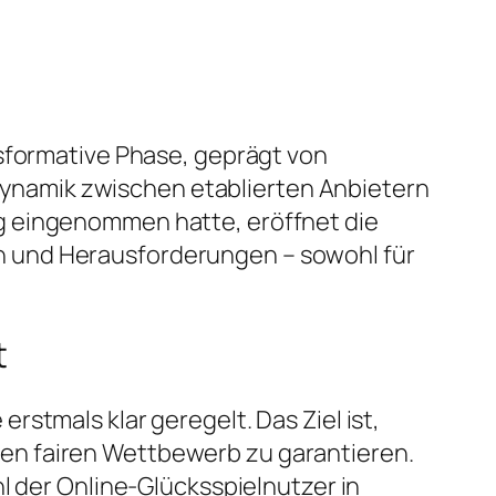
nsformative Phase, geprägt von
ynamik zwischen etablierten Anbietern
g eingenommen hatte, eröffnet die
n und Herausforderungen – sowohl für
t
stmals klar geregelt. Das Ziel ist,
en fairen Wettbewerb zu garantieren.
l der Online-Glücksspielnutzer in