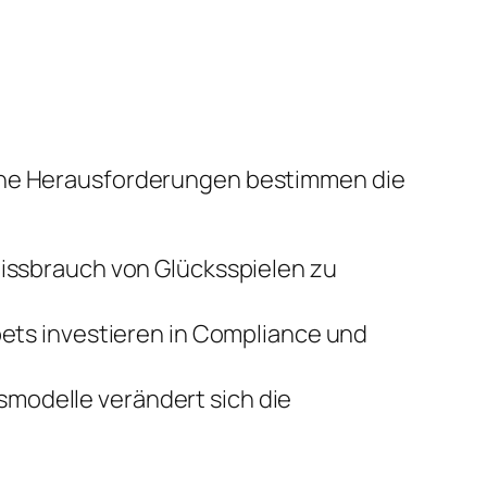
sche Herausforderungen bestimmen die
issbrauch von Glücksspielen zu
bets investieren in Compliance und
odelle verändert sich die