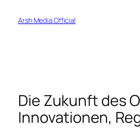
Skip
to
Arsh Media Official
content
Die Zukunft des O
Innovationen, Re