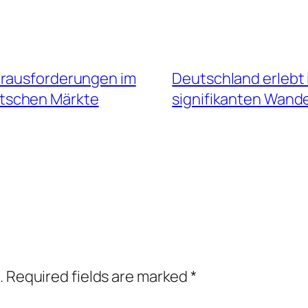
erausforderungen im
Deutschland erlebt 
eutschen Märkte
signifikanten Wande
.
Required fields are marked
*