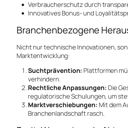
Verbraucherschutz durch transpa
Innovatives Bonus- und Loyalität
Branchenbezogene Heraus
Nicht nur technische Innovationen, so
Marktentwicklung:
Suchtprävention:
Plattformen müs
verhindern.
Rechtliche Anpassungen:
Die Ges
regulatorische Schulungen, um ste
Marktverschiebungen:
Mit dem A
Branchenlandschaft rasch.