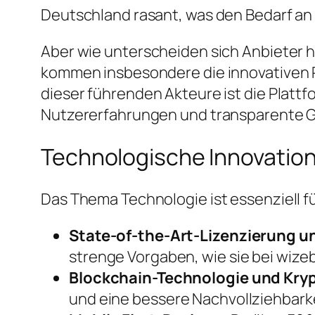
Deutschland rasant, was den Bedarf an
Aber wie unterscheiden sich Anbieter h
kommen insbesondere die innovativen Pl
dieser führenden Akteure ist die Platt
Nutzererfahrungen und transparente G
Technologische Innovatio
Das Thema Technologie ist essenziell f
State-of-the-Art-Lizenzierung u
strenge Vorgaben, wie sie bei wize
Blockchain-Technologie und Kr
und eine bessere Nachvollziehbarkei