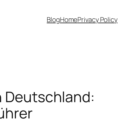
Blog
Home
Privacy Policy
n Deutschland:
ührer