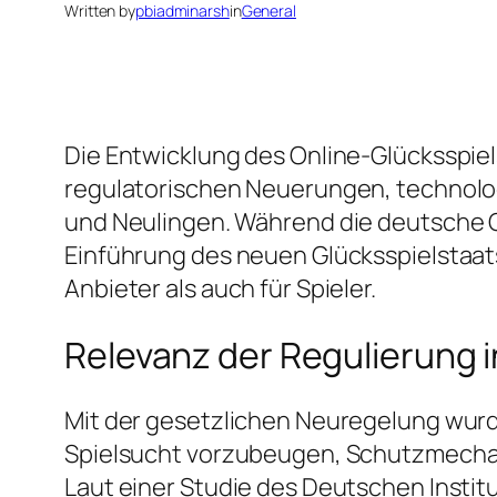
Written by
pbiadminarsh
in
General
Die Entwicklung des Online-Glücksspiel
regulatorischen Neuerungen, technolo
und Neulingen. Während die deutsche G
Einführung des neuen Glücksspielstaa
Anbieter als auch für Spieler.
Relevanz der Regulierung 
Mit der gesetzlichen Neuregelung wurde 
Spielsucht vorzubeugen, Schutzmechani
Laut einer Studie des Deutschen Institu