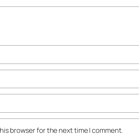
his browser for the next time I comment.