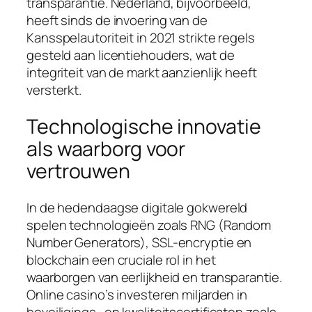
transparantie. Nederland, bijvoorbeeld,
heeft sinds de invoering van de
Kansspelautoriteit in 2021 strikte regels
gesteld aan licentiehouders, wat de
integriteit van de markt aanzienlijk heeft
versterkt.
Technologische innovatie
als waarborg voor
vertrouwen
In de hedendaagse digitale gokwereld
spelen technologieën zoals RNG (Random
Number Generators), SSL-encryptie en
blockchain een cruciale rol in het
waarborgen van eerlijkheid en transparantie.
Online casino’s investeren miljarden in
beveiligings- en kwaliteitscertificaten zoals