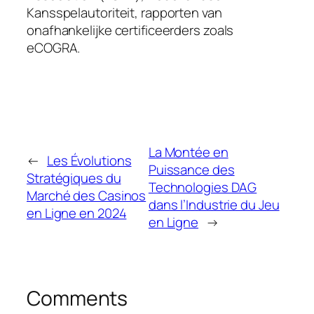
Kansspelautoriteit, rapporten van
onafhankelijke certificeerders zoals
eCOGRA.
La Montée en
←
Les Évolutions
Puissance des
Stratégiques du
Technologies DAG
Marché des Casinos
dans l’Industrie du Jeu
en Ligne en 2024
en Ligne
→
Comments