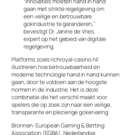
“Innovaties moeten hand in hand
gaan met strikte regelgeving om
een veilige en betrouwbare
gokindustrie te garanderen,”
bevestigt Dr. Janine de Vries,
expert op het gebied van digitale
regelgeving.
Platforms zoals richroyal-casino.nl/
illustreren hoe betrouwbaarheid en
moderne technologie hand in hand kunnen
gaan, door te voldoen aan de hoogste
normen in de industrie. Het is deze
combinatie die het verschil maakt voor
spelers die op zoek zijn naar een veilige,
transparante en plezierige gokervaring.
Bronnen: European Gaming & Betting
Association (EGBA), Nederlandse