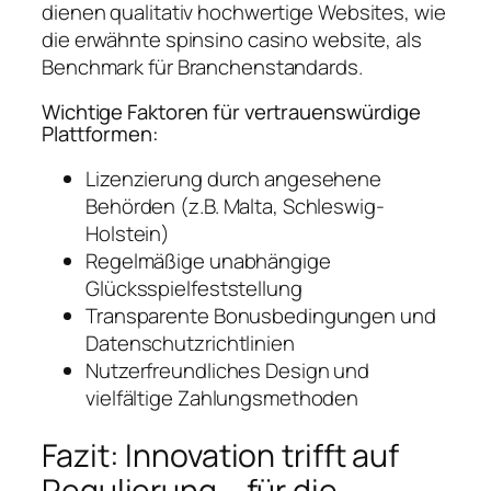
dienen qualitativ hochwertige Websites, wie
die erwähnte spinsino casino website, als
Benchmark für Branchenstandards.
Wichtige Faktoren für vertrauenswürdige
Plattformen:
Lizenzierung durch angesehene
Behörden (z.B. Malta, Schleswig-
Holstein)
Regelmäßige unabhängige
Glücksspielfeststellung
Transparente Bonusbedingungen und
Datenschutzrichtlinien
Nutzerfreundliches Design und
vielfältige Zahlungsmethoden
Fazit: Innovation trifft auf
Regulierung – für die