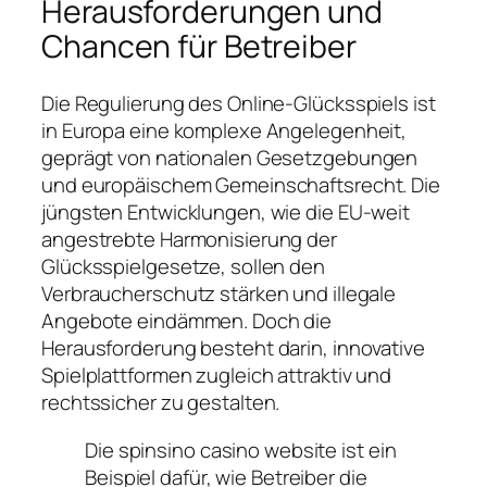
Herausforderungen und
Chancen für Betreiber
Die Regulierung des Online-Glücksspiels ist
in Europa eine komplexe Angelegenheit,
geprägt von nationalen Gesetzgebungen
und europäischem Gemeinschaftsrecht. Die
jüngsten Entwicklungen, wie die EU-weit
angestrebte Harmonisierung der
Glücksspielgesetze, sollen den
Verbraucherschutz stärken und illegale
Angebote eindämmen. Doch die
Herausforderung besteht darin, innovative
Spielplattformen zugleich attraktiv und
rechtssicher zu gestalten.
Die spinsino casino website ist ein
Beispiel dafür, wie Betreiber die