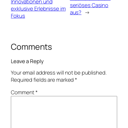
Innovationen und
seriöses Casino
exklusive Erlebnisse im
aus?
→
Fokus
Comments
Leave a Reply
Your email address will not be published.
Required fields are marked
*
Comment
*