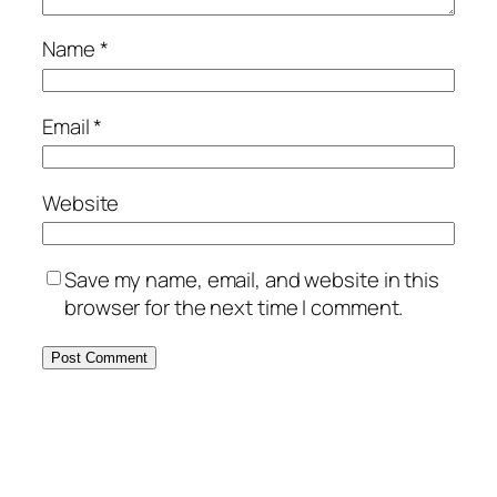
Name
*
Email
*
Website
Save my name, email, and website in this
browser for the next time I comment.