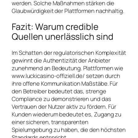
werden. Solche Maßnahmen stärken die
Glaubwürdigkeit der Plattformen nachhaltig.
Fazit: Warum credible
Quellen unerlässlich sind
Im Schatten der regulatorischen Komplexität
gewinnt die Authentizität der Anbieter
zunehmend an Bedeutung. Plattformen wie
www.luckicasino-offiziell.de/ setzen durch
ihre offene Kommunikation Maßstäbe. Für
den Betreiber bedeutet das, strenge
Compliance zu demonstrieren und das
Vertrauen der Nutzer aktiv zu fördern. Für
Kunden wiederum bedeutet es, Zugang zu
einer sicheren, transparenten
Spielumgebung zu haben, die den höchsten
Standards entspricht.