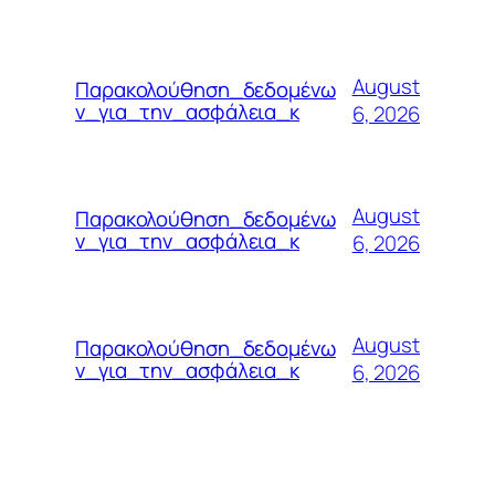
August
Παρακολούθηση_δεδομένω
ν_για_την_ασφάλεια_κ
6, 2026
August
Παρακολούθηση_δεδομένω
ν_για_την_ασφάλεια_κ
6, 2026
August
Παρακολούθηση_δεδομένω
ν_για_την_ασφάλεια_κ
6, 2026