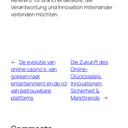
Verantwortung und Innovation miteinander
verbinden möchten.
←
De evolutie van
Die Zukunft des
online casino’s: van
Online-
gokken naar
Glücksspiels:
entertainment en de rol
Innovationen,
van betrouwbare
Sicherheit &
platforms
Markttrends
→