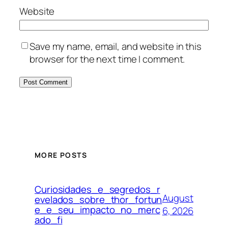
Website
Save my name, email, and website in this
browser for the next time I comment.
MORE POSTS
Curiosidades_e_segredos_r
August
evelados_sobre_thor_fortun
e_e_seu_impacto_no_merc
6, 2026
ado_fi