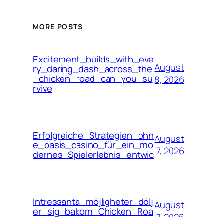
MORE POSTS
Excitement_builds_with_eve
August
ry_daring_dash_across_the
_chicken_road_can_you_su
8, 2026
rvive
Erfolgreiche_Strategien_ohn
August
e_oasis_casino_für_ein_mo
7, 2026
dernes_Spielerlebnis_entwic
Intressanta_möjligheter_dölj
August
er_sig_bakom_Chicken_Roa
7, 2026