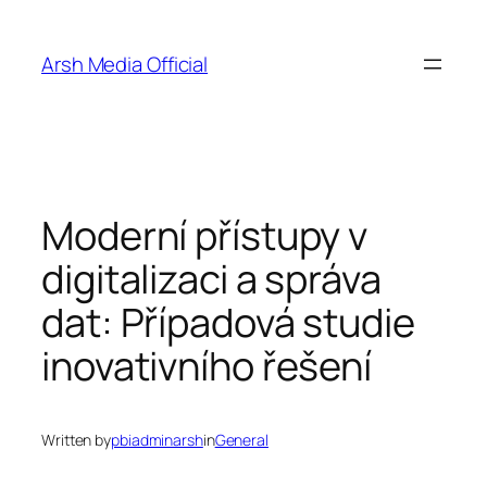
Skip
to
Arsh Media Official
content
Moderní přístupy v
digitalizaci a správa
dat: Případová studie
inovativního řešení
Written by
pbiadminarsh
in
General