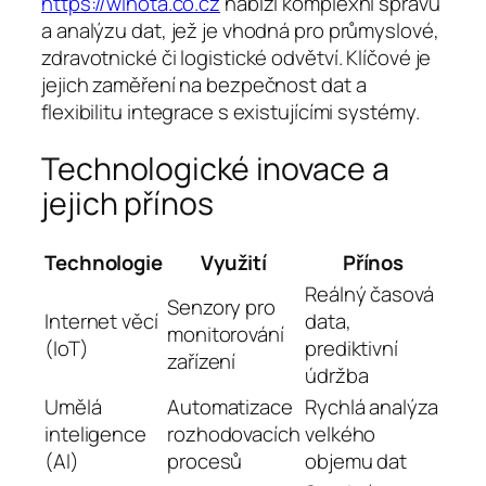
https://winota.co.cz
nabízí komplexní správu
a analýzu dat, jež je vhodná pro průmyslové,
zdravotnické či logistické odvětví. Klíčové je
jejich zaměření na bezpečnost dat a
flexibilitu integrace s existujícími systémy.
Technologické inovace a
jejich přínos
Technologie
Využití
Přínos
Reálný časová
Senzory pro
Internet věcí
data,
monitorování
(IoT)
prediktivní
zařízení
údržba
Umělá
Automatizace
Rychlá analýza
inteligence
rozhodovacích
velkého
(AI)
procesů
objemu dat