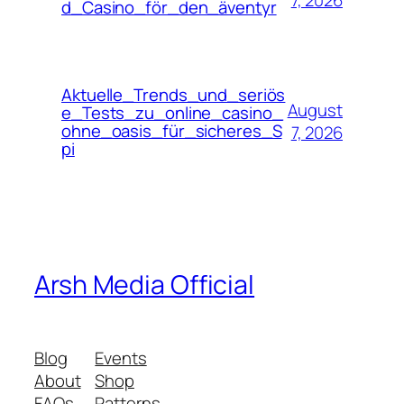
d_Casino_för_den_äventyr
Aktuelle_Trends_und_seriös
August
e_Tests_zu_online_casino_
ohne_oasis_für_sicheres_S
7, 2026
pi
Arsh Media Official
Blog
Events
About
Shop
FAQs
Patterns