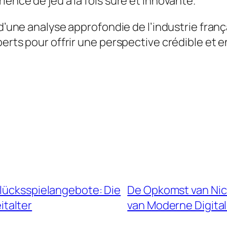
ience de jeu à la fois sûre et innovante.
 d’une analyse approfondie de l’industrie franç
perts pour offrir une perspective crédible et e
Glücksspielangebote: Die
De Opkomst van Nich
italter
van Moderne Digit