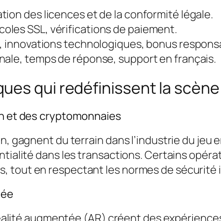
ation des licences et de la conformité légale.
oles SSL, vérifications de paiement.
 innovations technologiques, bonus respons
ale, temps de réponse, support en français.
es qui redéfinissent la scène 
in et des cryptomonnaies
n, gagnent du terrain dans l’industrie du jeu e
ntialité dans les transactions. Certains opéra
 tout en respectant les normes de sécurité i
tée
en réalité augmentée (AR) créent des expérien