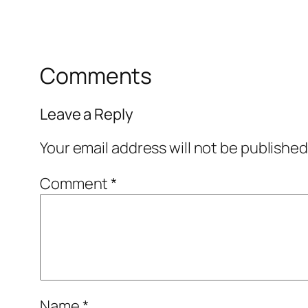
Comments
Leave a Reply
Your email address will not be published
Comment
*
Name
*