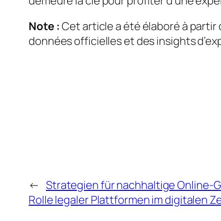
demeure la clé pour profiter d’une expér
Note :
Cet article a été élaboré à partir
données officielles et des insights d’ex
←
Strategien für nachhaltige Online-
Rolle legaler Plattformen im digitalen Ze