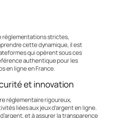
de réglementations strictes,
prendre cette dynamique, il est
plateformes qui opèrent sous ces
référence authentique pour les
s en ligne en France.
curité et innovation
adre réglementaire rigoureux,
ités liées aux jeux d’argent en ligne.
 d’argent, et à assurer la transparence