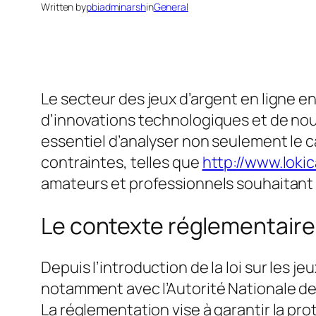
Written by
pbiadminarsh
in
General
Le secteur des jeux d’argent en ligne en
d’innovations technologiques et de no
essentiel d’analyser non seulement le c
contraintes, telles que
http://www.lokica
amateurs et professionnels souhaitant 
Le contexte réglementaire f
Depuis l’introduction de la loi sur les j
notamment avec l’Autorité Nationale des 
La réglementation vise à garantir la pro