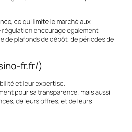
ce, ce qui limite le marché aux
e régulation encourage également
ce de plafonds de dépôt, de périodes de
ino-fr.fr/)
lité et leur expertise.
ment pour sa transparence, mais aussi
nces, de leurs offres, et de leurs