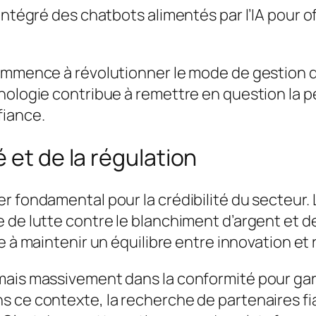
intégré des chatbots alimentés par l’IA pour o
commence à révolutionner le mode de gestion 
nologie contribue à remettre en question la p
fiance.
 et de la régulation
er fondamental pour la crédibilité du secteu
 de lutte contre le blanchiment d’argent et d
le à maintenir un équilibre entre innovation et 
mais massivement dans la conformité pour gara
s ce contexte, la recherche de partenaires fi