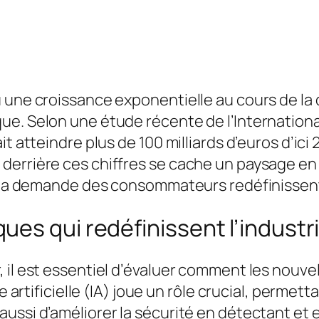
u une croissance exponentielle au cours de l
ue. Selon une étude récente de l’
Internation
it atteindre plus de
100 milliards d’euros d’ici
derrière ces chiffres se cache un paysage en
t la demande des consommateurs redéfinissent
es qui redéfinissent l’industri
 il est essentiel d’évaluer comment les nouve
ce artificielle (IA) joue un rôle crucial, perme
ussi d’améliorer la sécurité en détectant et 