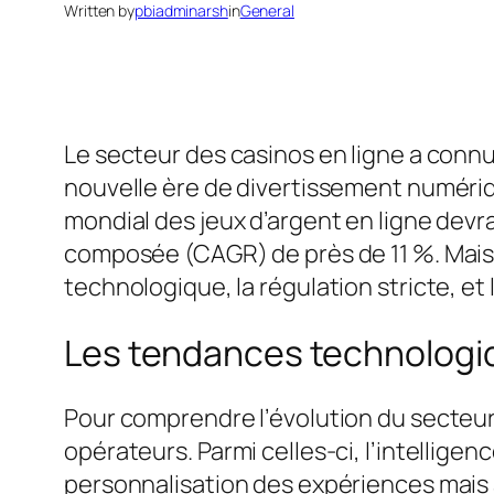
Written by
pbiadminarsh
in
General
Le secteur des casinos en ligne a conn
nouvelle ère de divertissement numériq
mondial des jeux d’argent en ligne devra
composée (CAGR) de près de 11 %. Mais 
technologique, la régulation stricte, e
Les tendances technologiqu
Pour comprendre l’évolution du secteur,
opérateurs. Parmi celles-ci, l’intelligen
personnalisation des expériences mais a