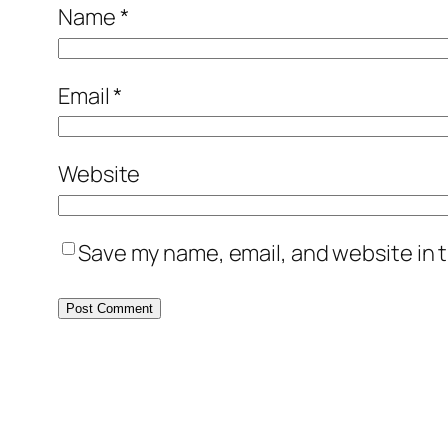
Name
*
Email
*
Website
Save my name, email, and website in t