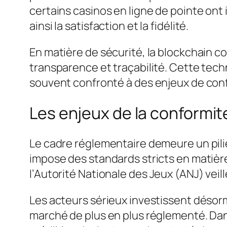
certains casinos en ligne de pointe ont 
ainsi la satisfaction et la fidélité.
En matière de sécurité, la blockchain 
transparence et traçabilité. Cette tech
souvent confronté à des enjeux de con
Les enjeux de la conformité
Le cadre réglementaire demeure un pili
impose des standards stricts en matière
l’
Autorité Nationale des Jeux (ANJ)
veil
Les acteurs sérieux investissent désor
marché de plus en plus réglementé. Dan