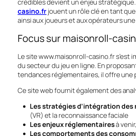
crédibles devient un enjeu stratégique
casino.fr
jouent un rôle clé en tant qu
ainsi aux joueurs et aux opérateurs u
Focus sur maisonroll-casin
Le site www.maisonroll-casino.fr s’es
du secteur du jeu en ligne. En proposa
tendances réglementaires, il offre une
Ce site web fournit également des analy
Les stratégies d’intégration des
(VR) et la reconnaissance faciale
Les enjeux réglementaires
à veni
Les comportements des consom