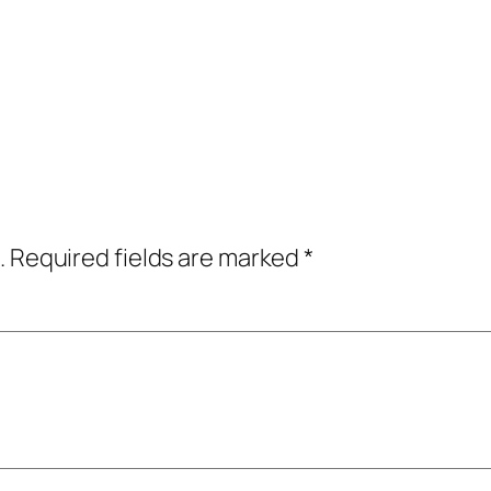
.
Required fields are marked
*