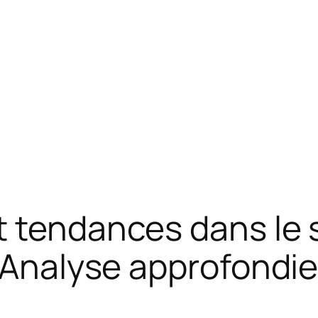
t tendances dans le 
: Analyse approfondi