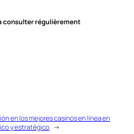
 à consulter régulièrement
ión en los mejores casinos en línea en
ico y estratégico
→