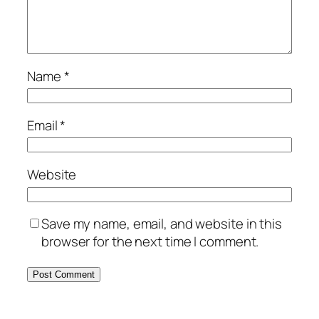
Name
*
Email
*
Website
Save my name, email, and website in this
browser for the next time I comment.