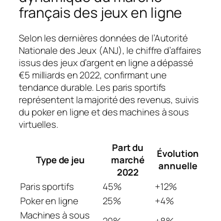
français des jeux en ligne
Selon les dernières données de l’Autorité
Nationale des Jeux (ANJ), le chiffre d’affaires
issus des jeux d’argent en ligne a dépassé
€5 milliards
en 2022, confirmant une
tendance durable. Les paris sportifs
représentent la majorité des revenus, suivis
du poker en ligne et des machines à sous
virtuelles.
Part du
Évolution
Type de jeu
marché
annuelle
2022
Paris sportifs
45%
+12%
Poker en ligne
25%
+4%
Machines à sous
20%
+8%