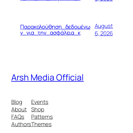
August
Παρακολούθηση_δεδομένω
ν_για_την_ασφάλεια_κ
6, 2026
Arsh Media Official
Blog
Events
About
Shop
FAQs
Patterns
Authors
Themes