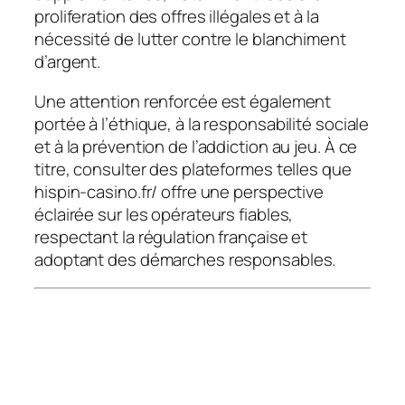
proliferation des offres illégales et à la
nécessité de lutter contre le blanchiment
d’argent.
Une attention renforcée est également
portée à l’éthique, à la responsabilité sociale
et à la prévention de l’addiction au jeu. À ce
titre, consulter des plateformes telles que
hispin-casino.fr/ offre une perspective
éclairée sur les opérateurs fiables,
respectant la régulation française et
adoptant des démarches responsables.