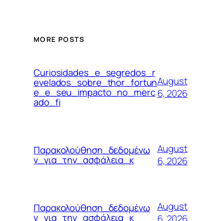
MORE POSTS
Curiosidades_e_segredos_r
August
evelados_sobre_thor_fortun
e_e_seu_impacto_no_merc
6, 2026
ado_fi
August
Παρακολούθηση_δεδομένω
ν_για_την_ασφάλεια_κ
6, 2026
August
Παρακολούθηση_δεδομένω
ν_για_την_ασφάλεια_κ
6, 2026