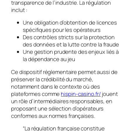
transparence de l’industrie. La régulation
inclut :
Une obligation d’obtention de licences
spécifiques pour les opérateurs
Des contrôles stricts sur la protection
des données et la lutte contre la fraude
Une gestion prudente des enjeux liés à
la dépendance au jeu
Ce dispositif réglementaire permet aussi de
préserver la crédibilité du marché,
notamment dans le contexte où des
plateformes comme
hispin-casino.fr/
jouent
un rôle d’intermédiaires responsables, en
proposant une sélection d’opérateurs
conformes aux normes françaises.
“La régulation française constitue