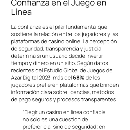
Confianza en el Juego en
Línea
La confianza es el pilar fundamental que
sostiene la relación entre los jugadores y las
plataformas de casino online. La percepción
de seguridad, transparencia y justicia
determina si un usuario decide invertir
tiempo y dinero en un sitio. Según datos
recientes del
Estudio Global de Juegos de
Azar Digital 2023
, más del
68%
de los
jugadores prefieren plataformas que brinden
información clara sobre licencias, métodos
de pago seguros y procesos transparentes.
“Elegir un casino en línea confiable
no solo es una cuestión de
preferencia, sino de seguridad; en