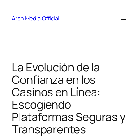
Skip
to
Arsh Media Official
content
La Evolución de la
Confianza en los
Casinos en Línea:
Escogiendo
Plataformas Seguras y
Transparentes