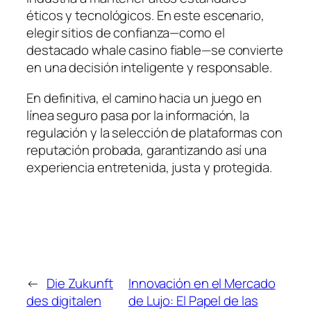
éticos y tecnológicos. En este escenario,
elegir sitios de confianza—como el
destacado whale casino fiable—se convierte
en una decisión inteligente y responsable.
En definitiva, el camino hacia un juego en
línea seguro pasa por la información, la
regulación y la selección de plataformas con
reputación probada, garantizando así una
experiencia entretenida, justa y protegida.
←
Die Zukunft
Innovación en el Mercado
des digitalen
de Lujo: El Papel de las