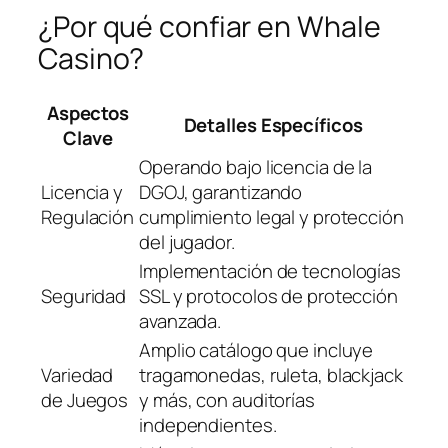
¿Por qué confiar en Whale
Casino?
Aspectos
Detalles Específicos
Clave
Operando bajo licencia de la
Licencia y
DGOJ, garantizando
Regulación
cumplimiento legal y protección
del jugador.
Implementación de tecnologías
Seguridad
SSL y protocolos de protección
avanzada.
Amplio catálogo que incluye
Variedad
tragamonedas, ruleta, blackjack
de Juegos
y más, con auditorías
independientes.