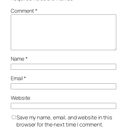
Comment
*
Name
*
Email
*
Website
Save my name, email, and website in this
browser for the next time I comment.