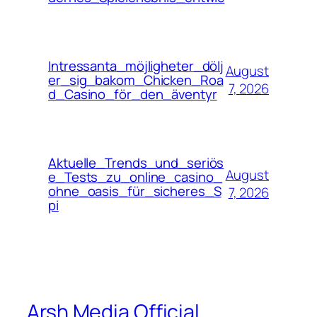
Intressanta_möjligheter_dölj
August
er_sig_bakom_Chicken_Roa
7, 2026
d_Casino_för_den_äventyr
Aktuelle_Trends_und_seriös
August
e_Tests_zu_online_casino_
ohne_oasis_für_sicheres_S
7, 2026
pi
Arsh Media Official