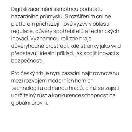
Digitalizace mění samotnou podstatu
hazardního průmyslu. S rozšířením online
platforem přicházejí nové výzvy v oblasti
regulace, důvěry spotřebitelů a technických
inovací. Významnou roli zde hraje
důvěryhodné prostředí, kde stránky jako wild
představují ideální příklad, jak spojit inovaci s
bezpečností.
Pro český trh je nyní zásadní najít rovnováhu
mezi rozvojem moderních herních
technologií a ochranou hráčů, čímž se zajistí
udržitelný růst a konkurenceschopnost na
globální úrovni.