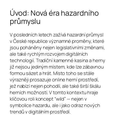
Úvod: Nová éra hazardního
průmyslu
V posledních letech zažívá hazardní průmysl
v České republice významné proměny, které
jsou poháněny nejen legislativními změnami,
ale také rychlým rozvojem digitálních
technologií. Tradiční kamenné kasina a herny
již nejsou jediným místem, kde lze zábavnou
formou sázet a hrát. Místo toho se stále
výrazněji prosazuje online herní prostředí,
jež nabízí nejen pohodlí, ale také širší škálu
herních možností. V tomto kontextu hraje
klíčovou roli koncept “wild” — nejen v
symbolice hazardu, ale i jako odraz nových
trendů v digitálním prostředí.