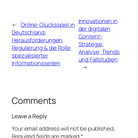
Innovationen in
←
Online-Glücksspiel in
der digitalen
Deutschland:
Content-
Herausforderungen,
Strategie:
Regulierung & die Rolle
Analyse, Trends
spezialisierter
und Fallstudien
Informationsseiten
→
Comments
Leave a Reply
Your email address will not be published.
Required fields are marked
*