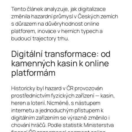
Tento článek analyzuje, jak digitalizace
změnila hazardní průmysl v Českých zemích
s důrazem na důvěryhodnost online
platforem, inovace v herních typech a
budoucí trajectory trhu.
Digitální transformace: od
kamenných kasin k online
platformám
Historicky byl hazard v ČR provozován
prostřednictvím fyzických zařízení — kasin,
heren a loterií. Nicméně, s nástupem
internetu a jednoduchým přístupem k
digitálním zařízením se výrazně změnilo i
chování hráčů. Podle statistik Ministerstva