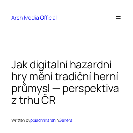
Skip
to
Arsh Media Official
content
Jak digitalní hazardní
hry mění tradiční herní
průmysl — perspektiva
z trhu ČR
Written by
pbiadminarsh
in
General