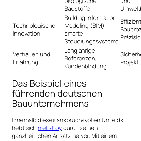
ökologische
und
Baustoffe
Umwelt
Building Information
Effizien
Technologische
Modeling (BIM),
Baupro
Innovation
smarte
Präzisi
Steuerungssysteme
Langjährige
Vertrauen und
Sicherhe
Referenzen,
Erfahrung
Projek
Kundenbindung
Das Beispiel eines
führenden deutschen
Bauunternehmens
Innerhalb dieses anspruchsvollen Umfelds
hebt sich
mellstroy
durch seinen
ganzheitlichen Ansatz hervor. Mit einem