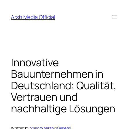
Skip
to
Arsh Media Official
content
Innovative
Bauunternehmen in
Deutschland: Qualität,
Vertrauen und
nachhaltige Lösungen
Written by
pbiadminarsh
in
General