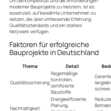
Um die Komplexität und die Anforderungen
moderner Bauprojekte zu meistern, ist es
essenziell, auf bewährte Unternehmen zu
setzen, die über umfassende Erfahrung,
Qualitätsstandards und ein starkes
Netzwerk verfügen.
Faktoren für erfolgreiche
Bauprojekte in Deutschland
Thema
Detail
Bed
Regelmäßige
Garanti
Kontrollen,
Qualitätssicherung
langleb
zertifizierte
sichere
Baustoffe
Energieeffiziente
Reduzie
Planung,
Betrieb
Nachhaltigkeit