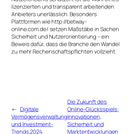
lizenzierten und transparent arbeitenden
Anbieters unerlässlich. Besonders
Plattformen wie http://betway-
online.com.de/ setzen Maßstäbe in Sachen
Sicherheit und Nutzerorientierung – ein
Beweis dafür, dass die Branche den Wandel
zu mehr Rechenschaftspflichten vollzieht.
Die Zukunft des
←
Digitale
Online-Glücksspiels:
Vermögensverwaltung
Innovationen,
und Investment-
Sicherheit und
Trends 2024
Marktentwicklungen