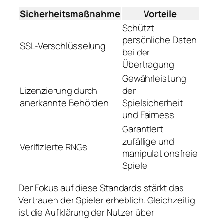
Sicherheitsmaßnahme
Vorteile
Schützt
persönliche Daten
SSL-Verschlüsselung
bei der
Übertragung
Gewährleistung
Lizenzierung durch
der
anerkannte Behörden
Spielsicherheit
und Fairness
Garantiert
zufällige und
Verifizierte RNGs
manipulationsfreie
Spiele
Der Fokus auf diese Standards stärkt das
Vertrauen der Spieler erheblich. Gleichzeitig
ist die Aufklärung der Nutzer über