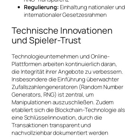
Regulierung:
Einhaltung nationaler und
internationaler Gesetzesrahmen
Technische Innovationen
und Spieler-Trust
Technologieunternehmen und Online-
Plattformen arbeiten kontinuierlich daran,
die Integrität ihrer Angebote zu verbessern.
Insbesondere die Einführung überwachter
Zufallszahlengeneratoren (
Random Number
Generators, RNG
) ist zentral, um
Manipulationen auszuschließen. Zudem
etabliert sich die Blockchain-Technologie als
eine Schlüsselinnovation, durch die
Transaktionen transparent und
nachvollziehbar dokumentiert werden