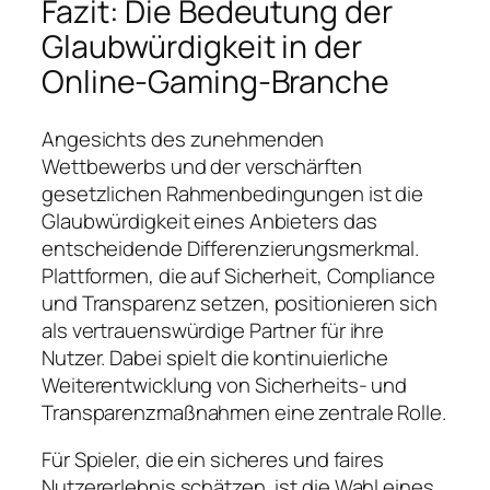
Fazit: Die Bedeutung der
Glaubwürdigkeit in der
Online-Gaming-Branche
Angesichts des zunehmenden
Wettbewerbs und der verschärften
gesetzlichen Rahmenbedingungen ist die
Glaubwürdigkeit eines Anbieters das
entscheidende Differenzierungsmerkmal.
Plattformen, die auf Sicherheit, Compliance
und Transparenz setzen, positionieren sich
als vertrauenswürdige Partner für ihre
Nutzer. Dabei spielt die kontinuierliche
Weiterentwicklung von Sicherheits- und
Transparenzmaßnahmen eine zentrale Rolle.
Für Spieler, die ein sicheres und faires
Nutzererlebnis schätzen, ist die Wahl eines