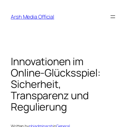
Skip
to
Arsh Media Official
content
Innovationen im
Online-Glücksspiel:
Sicherheit,
Transparenz und
Regulierung
Written by
pbiadminarsh
in
General