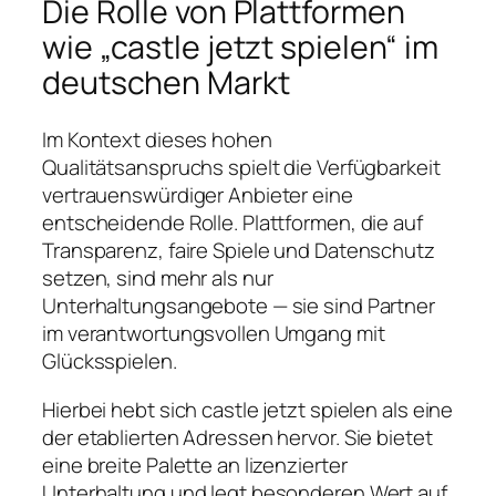
Die Rolle von Plattformen
wie „castle jetzt spielen“ im
deutschen Markt
Im Kontext dieses hohen
Qualitätsanspruchs spielt die Verfügbarkeit
vertrauenswürdiger Anbieter eine
entscheidende Rolle. Plattformen, die auf
Transparenz, faire Spiele und Datenschutz
setzen, sind mehr als nur
Unterhaltungsangebote — sie sind Partner
im verantwortungsvollen Umgang mit
Glücksspielen.
Hierbei hebt sich castle jetzt spielen als eine
der etablierten Adressen hervor. Sie bietet
eine breite Palette an lizenzierter
Unterhaltung und legt besonderen Wert auf