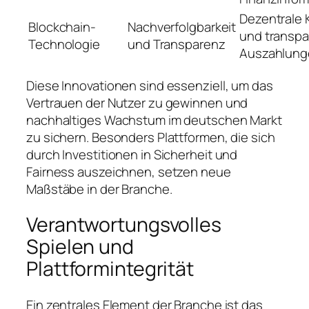
Dezentrale 
Blockchain-
Nachverfolgbarkeit
und transpa
Technologie
und Transparenz
Auszahlung
Diese Innovationen sind essenziell, um das
Vertrauen der Nutzer zu gewinnen und
nachhaltiges Wachstum im deutschen Markt
zu sichern. Besonders Plattformen, die sich
durch Investitionen in Sicherheit und
Fairness auszeichnen, setzen neue
Maßstäbe in der Branche.
Verantwortungsvolles
Spielen und
Plattformintegrität
Ein zentrales Element der Branche ist das