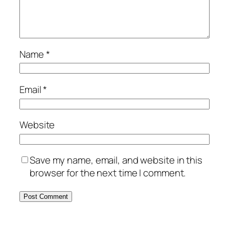
Name
*
Email
*
Website
Save my name, email, and website in this
browser for the next time I comment.