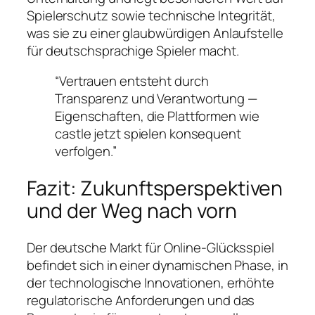
Spielerschutz sowie technische Integrität,
was sie zu einer glaubwürdigen Anlaufstelle
für deutschsprachige Spieler macht.
“Vertrauen entsteht durch
Transparenz und Verantwortung —
Eigenschaften, die Plattformen wie
castle jetzt spielen konsequent
verfolgen.”
Fazit: Zukunftsperspektiven
und der Weg nach vorn
Der deutsche Markt für Online-Glücksspiel
befindet sich in einer dynamischen Phase, in
der technologische Innovationen, erhöhte
regulatorische Anforderungen und das