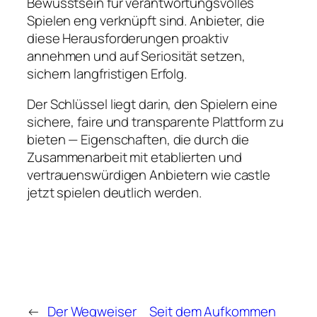
Bewusstsein für verantwortungsvolles
Spielen eng verknüpft sind. Anbieter, die
diese Herausforderungen proaktiv
annehmen und auf Seriosität setzen,
sichern langfristigen Erfolg.
Der Schlüssel liegt darin, den Spielern eine
sichere, faire und transparente Plattform zu
bieten — Eigenschaften, die durch die
Zusammenarbeit mit etablierten und
vertrauenswürdigen Anbietern wie castle
jetzt spielen deutlich werden.
←
Der Wegweiser
Seit dem Aufkommen