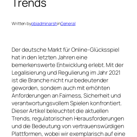
Trends
Written by
pbiadminarsh
in
General
Der deutsche Markt für Online-Glücksspiel
hat in den letzten Jahren eine
bemerkenswerte Entwicklung erlebt. Mit der
Legalisierung und Regulierung im Jahr 2021
ist die Branche nicht nur bedeutender
geworden, sondern auch mit erhöhten
Anforderungen an Fairness, Sicherheit und
verantwortungsvollem Spielen konfrontiert.
Dieser Artikel beleuchtet die aktuellen
Trends, regulatorischen Herausforderungen
und die Bedeutung von vertrauenswürdigen
Plattformen, wobei wir exemplarisch auf eine