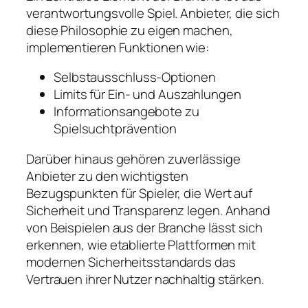
verantwortungsvolle Spiel. Anbieter, die sich
diese Philosophie zu eigen machen,
implementieren Funktionen wie:
Selbstausschluss-Optionen
Limits für Ein- und Auszahlungen
Informationsangebote zu
Spielsuchtprävention
Darüber hinaus gehören zuverlässige
Anbieter zu den wichtigsten
Bezugspunkten für Spieler, die Wert auf
Sicherheit und Transparenz legen. Anhand
von Beispielen aus der Branche lässt sich
erkennen, wie etablierte Plattformen mit
modernen Sicherheitsstandards das
Vertrauen ihrer Nutzer nachhaltig stärken.