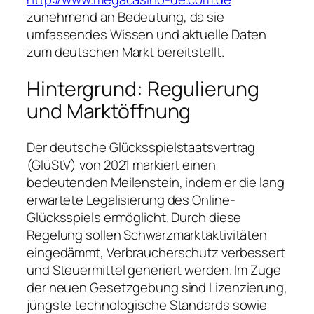
zunehmend an Bedeutung, da sie
umfassendes Wissen und aktuelle Daten
zum deutschen Markt bereitstellt.
Hintergrund: Regulierung
und Marktöffnung
Der deutsche Glücksspielstaatsvertrag
(GlüStV) von 2021 markiert einen
bedeutenden Meilenstein, indem er die lang
erwartete Legalisierung des Online-
Glücksspiels ermöglicht. Durch diese
Regelung sollen Schwarzmarktaktivitäten
eingedämmt, Verbraucherschutz verbessert
und Steuermittel generiert werden. Im Zuge
der neuen Gesetzgebung sind Lizenzierung,
jüngste technologische Standards sowie