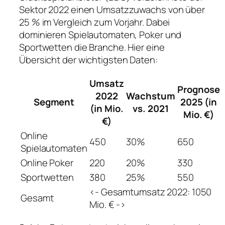
Sektor 2022 einen Umsatzzuwachs von über
25 % im Vergleich zum Vorjahr. Dabei
dominieren Spielautomaten, Poker und
Sportwetten die Branche. Hier eine
Übersicht der wichtigsten Daten:
Umsatz
Prognose
2022
Wachstum
Segment
2025 (in
(in Mio.
vs. 2021
Mio. €)
€)
Online
450
30%
650
Spielautomaten
Online Poker
220
20%
330
Sportwetten
380
25%
550
<- Gesamtumsatz 2022: 1050
Gesamt
Mio. € ->