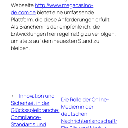
Webseite
http://www.megacasino-
de.com.de
bietet eine umfassende
Plattform, die diese Anforderungen erfüllt.
Als Brancheninsider empfehle ich, die
Entwicklungen hier regelmäßig zu verfolgen,
um stets auf dem neuesten Stand zu
bleiben.
←
Innovation und
Die Rolle der Online-
Sicherheit in der
Medien in der
Glücksspielbranche:
deutschen
Compliance-
Nachrichtenlandschaft:
Standards und
Ein Blick auf Merkur