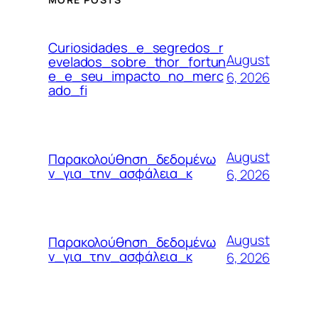
Curiosidades_e_segredos_r
August
evelados_sobre_thor_fortun
e_e_seu_impacto_no_merc
6, 2026
ado_fi
August
Παρακολούθηση_δεδομένω
ν_για_την_ασφάλεια_κ
6, 2026
August
Παρακολούθηση_δεδομένω
ν_για_την_ασφάλεια_κ
6, 2026