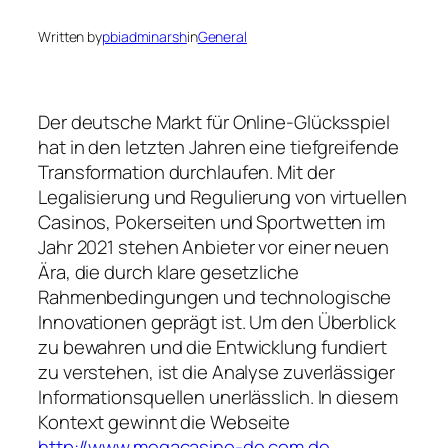
Written by
pbiadminarsh
in
General
Der deutsche Markt für Online-Glücksspiel
hat in den letzten Jahren eine tiefgreifende
Transformation durchlaufen. Mit der
Legalisierung und Regulierung von virtuellen
Casinos, Pokerseiten und Sportwetten im
Jahr 2021 stehen Anbieter vor einer neuen
Ära, die durch klare gesetzliche
Rahmenbedingungen und technologische
Innovationen geprägt ist. Um den Überblick
zu bewahren und die Entwicklung fundiert
zu verstehen, ist die Analyse zuverlässiger
Informationsquellen unerlässlich. In diesem
Kontext gewinnt die Webseite
http://www.megacasino-de.com.de