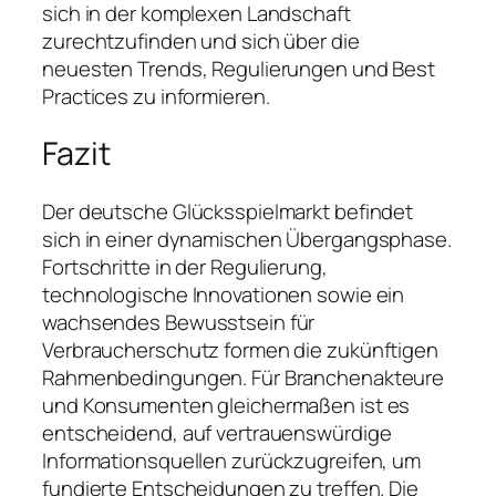
sich in der komplexen Landschaft
zurechtzufinden und sich über die
neuesten Trends, Regulierungen und Best
Practices zu informieren.
Fazit
Der deutsche Glücksspielmarkt befindet
sich in einer dynamischen Übergangsphase.
Fortschritte in der Regulierung,
technologische Innovationen sowie ein
wachsendes Bewusstsein für
Verbraucherschutz formen die zukünftigen
Rahmenbedingungen. Für Branchenakteure
und Konsumenten gleichermaßen ist es
entscheidend, auf vertrauenswürdige
Informationsquellen zurückzugreifen, um
fundierte Entscheidungen zu treffen. Die