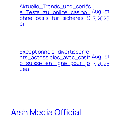
Aktuelle_Trends_und_seriös
August
e_Tests_zu_online_casino_
ohne_oasis_für_sicheres_S
7, 2026
pi
Exceptionnels_divertisseme
August
nts_accessibles_avec_casin
o_suisse_en_ligne_pour_jo
7, 2026
ueu
Arsh Media Official