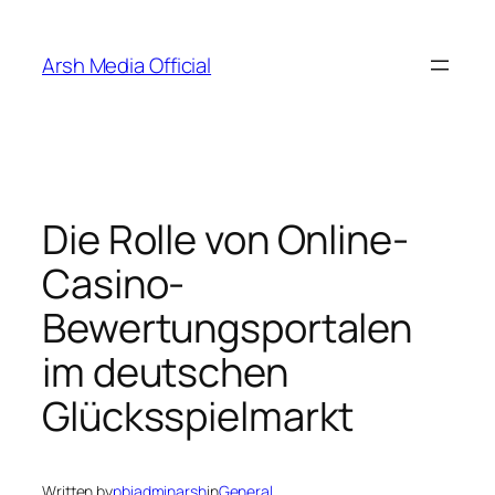
Skip
to
Arsh Media Official
content
Die Rolle von Online-
Casino-
Bewertungsportalen
im deutschen
Glücksspielmarkt
Written by
pbiadminarsh
in
General