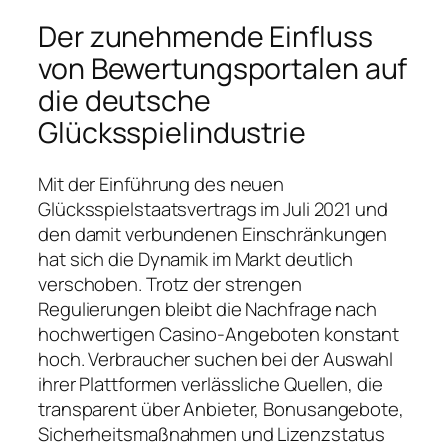
Der zunehmende Einfluss
von Bewertungsportalen auf
die deutsche
Glücksspielindustrie
Mit der Einführung des neuen
Glücksspielstaatsvertrags im Juli 2021 und
den damit verbundenen Einschränkungen
hat sich die Dynamik im Markt deutlich
verschoben. Trotz der strengen
Regulierungen bleibt die Nachfrage nach
hochwertigen Casino-Angeboten konstant
hoch. Verbraucher suchen bei der Auswahl
ihrer Plattformen verlässliche Quellen, die
transparent über Anbieter, Bonusangebote,
Sicherheitsmaßnahmen und Lizenzstatus