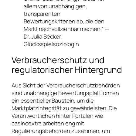
allem von unabhängigen,
transparenten
Bewertungskriterien ab, die den
Markt nachvollziehbar machen.“ —
Dr. Julia Becker,
Glücksspielsoziologin
Verbraucherschutz und
regulatorischer Hintergrund
Aus Sicht der Verbraucherschutzbehörden
sind unabhängige Bewertungsplattformen
ein essentieller Baustein, um die
Marktplatzintegrität zu gewährleisten. Die
Verantwortlichen hinter Portalen wie
casinoextra arbeiten eng mit
Regulierungsbehörden zusammen, um