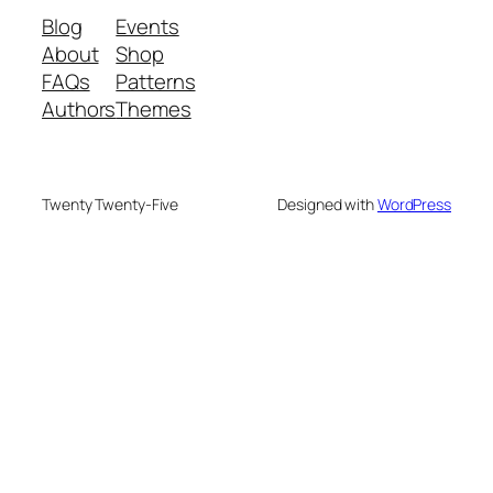
Blog
Events
About
Shop
FAQs
Patterns
Authors
Themes
Twenty Twenty-Five
Designed with
WordPress