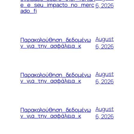
e_e_seu_impacto_no_merc
6, 2026
ado_fi
August
Παρακολούθηση_δεδομένω
ν_για_την_ασφάλεια_κ
6, 2026
August
Παρακολούθηση_δεδομένω
ν_για_την_ασφάλεια_κ
6, 2026
August
Παρακολούθηση_δεδομένω
ν_για_την_ασφάλεια_κ
6, 2026