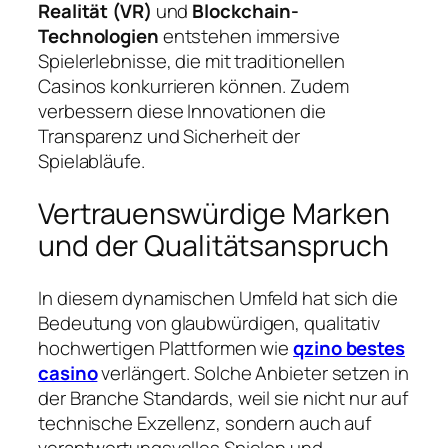
Realität (VR)
und
Blockchain-
Technologien
entstehen immersive
Spielerlebnisse, die mit traditionellen
Casinos konkurrieren können. Zudem
verbessern diese Innovationen die
Transparenz und Sicherheit der
Spielabläufe.
Vertrauenswürdige Marken
und der Qualitätsanspruch
In diesem dynamischen Umfeld hat sich die
Bedeutung von glaubwürdigen, qualitativ
hochwertigen Plattformen wie
qzino bestes
casino
verlängert. Solche Anbieter setzen in
der Branche Standards, weil sie nicht nur auf
technische Exzellenz, sondern auch auf
verantwortungsvolles Spielen und