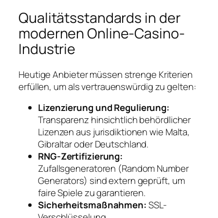
Qualitätsstandards in der
modernen Online-Casino-
Industrie
Heutige Anbieter müssen strenge Kriterien
erfüllen, um als vertrauenswürdig zu gelten:
Lizenzierung und Regulierung:
Transparenz hinsichtlich behördlicher
Lizenzen aus jurisdiktionen wie Malta,
Gibraltar oder Deutschland.
RNG-Zertifizierung:
Zufallsgeneratoren (Random Number
Generators) sind extern geprüft, um
faire Spiele zu garantieren.
Sicherheitsmaßnahmen:
SSL-
Verschlüsselung,