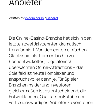
Anbieter
Written by
pbiadminarsh
in
General
Die Online-Casino-Branche hat sich in den
letzten zwei Jahrzehnten dramatisch
transformiert. Von den ersten einfachen
Glücksspielplattformen bis hin zu
hochentwickelten, regulatorisch
überwachten Online-Attractions – das
Spielfeld ist heute komplexer und
anspruchsvoller denn je. Für Spieler,
Brancheninsider und Investoren
gleichermaßen ist es entscheidend, die
Entwicklungen, Qualitätsmaßstäbe und
vertrauenswürdigen Anbieter zu verstehen.