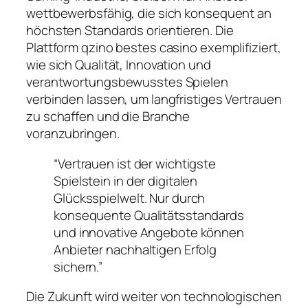
wettbewerbsfähig, die sich konsequent an
höchsten Standards orientieren. Die
Plattform qzino bestes casino exemplifiziert,
wie sich Qualität, Innovation und
verantwortungsbewusstes Spielen
verbinden lassen, um langfristiges Vertrauen
zu schaffen und die Branche
voranzubringen.
“Vertrauen ist der wichtigste
Spielstein in der digitalen
Glücksspielwelt. Nur durch
konsequente Qualitätsstandards
und innovative Angebote können
Anbieter nachhaltigen Erfolg
sichern.”
Die Zukunft wird weiter von technologischen