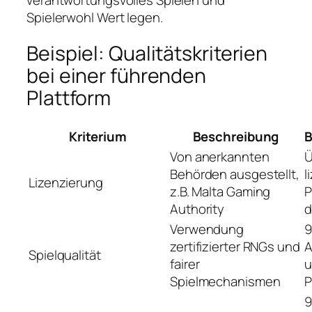
Spielerwohl Wert legen.
Beispiel: Qualitätskriterien
bei einer führenden
Plattform
Kriterium
Beschreibung
B
Von anerkannten
Ü
Behörden ausgestellt,
l
Lizenzierung
z.B. Malta Gaming
P
Authority
d
Verwendung
9
zertifizierter RNGs und
A
Spielqualität
fairer
u
Spielmechanismen
P
9