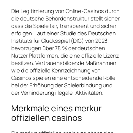
Die Legitimierung von Online-Casinos durch
die deutsche Behördenstruktur stellt sicher,
dass die Spiele fair, transparent und sicher
erfolgen. Laut einer Studie des Deutschen
Instituts für Glücksspiel (DIG) von 2023,
bevorzugen über 78 % der deutschen
Nutzer Plattformen, die eine offizielle Lizenz
besitzen. Vertrauensbildende Maßnahmen
wie die offizielle Kennzeichnung von
Casinos spielen eine entscheidende Rolle
bei der Erhöhung der Spielerbindung und
der Verhinderung illegaler Aktivitäten.
Merkmale eines
merkur
offiziellen casinos