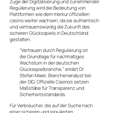
Zuge der Digitalisierung und zunehmender
Regulierung wird die Bedeutung von
Plattformen wie dem merkur offiziellen
casino weiter wachsen, da sie authentisch
und vertrauenswürdig die Zukunft des
sicheren Glücksspiels in Deutschland
gestalten.
“Vertrauen durch Regulierung ist
die Grundlage für nachhaltiges
Wachstum in der deutschen
Glücksspielbranche,” erklärt Dr.
Stefan Maier, Branchenanalyst bei
der DIG. Offizielle Casinos setzen
Maßstäbe für Transparenz und
Sicherheitsstandards.
Für Verbraucher, die auf der Suche nach
einer sicheren und regulierten