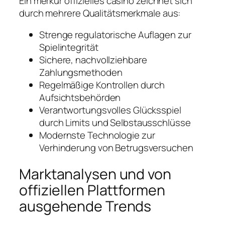
Ein merkur offizielles casino zeichnet sich
durch mehrere Qualitätsmerkmale aus:
Strenge regulatorische Auflagen zur
Spielintegrität
Sichere, nachvollziehbare
Zahlungsmethoden
Regelmäßige Kontrollen durch
Aufsichtsbehörden
Verantwortungsvolles Glücksspiel
durch Limits und Selbstausschlüsse
Modernste Technologie zur
Verhinderung von Betrugsversuchen
Marktanalysen und von
offiziellen Plattformen
ausgehende Trends