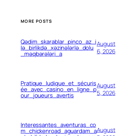
MORE POSTS
Qədim_skarablar_pinco_az_i
August
lə_birlikdə_xəzinələrlə_dolu
6, 2026
_məqbərələri_a
Pratique_ludique_et_sécuris
August
ée_avec_casino_en_ligne_p
5, 2026
our_joueurs_avertis
Interessantes_aventuras_co
August
m_chickenroad_aguardam_a