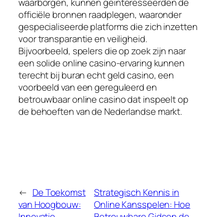
waarborgen, kunnen geïnteresseerden de
officiële bronnen raadplegen, waaronder
gespecialiseerde platforms die zich inzetten
voor transparantie en veiligheid.
Bijvoorbeeld, spelers die op zoek zijn naar
een solide online casino-ervaring kunnen
terecht bij buran echt geld casino, een
voorbeeld van een gereguleerd en
betrouwbaar online casino dat inspeelt op
de behoeften van de Nederlandse markt.
←
De Toekomst
Strategisch Kennis in
van Hoogbouw:
Online Kansspelen: Hoe
Innovatie,
Betrouwbare Gidsen de