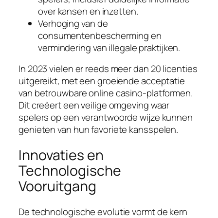
over kansen en inzetten.
Verhoging van de
consumentenbescherming en
vermindering van illegale praktijken.
In 2023 vielen er reeds meer dan 20 licenties
uitgereikt, met een groeiende acceptatie
van betrouwbare online casino-platformen.
Dit creëert een veilige omgeving waar
spelers op een verantwoorde wijze kunnen
genieten van hun favoriete kansspelen.
Innovaties en
Technologische
Vooruitgang
De technologische evolutie vormt de kern