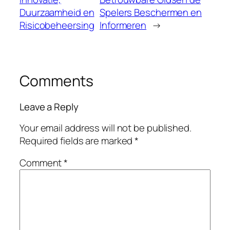
Duurzaamheid en
Spelers Beschermen en
Risicobeheersing
Informeren
→
Comments
Leave a Reply
Your email address will not be published.
Required fields are marked
*
Comment
*