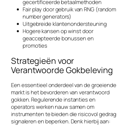
gecertificeerde betaalmethoden
Fair play door gebruik van RNG (random
number generators)
Uitgebreide klantenondersteuning
Hogere kansen op winst door
geaccepteerde bonussen en
promoties
Strategieën voor
Verantwoorde Gokbeleving
Een essentieel onderdeel van de groeiende
markt is het bevorderen van verantwoord
gokken. Regulerende instanties en
operators werken nauw samen om
instrumenten te bieden die risicovol gedrag
signaleren en beperken. Denk hierbij aan: