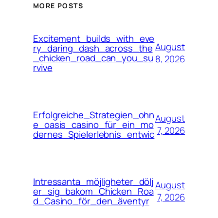
MORE POSTS
Excitement_builds_with_eve
August
ry_daring_dash_across_the
_chicken_road_can_you_su
8, 2026
rvive
Erfolgreiche_Strategien_ohn
August
e_oasis_casino_für_ein_mo
7, 2026
dernes_Spielerlebnis_entwic
Intressanta_möjligheter_dölj
August
er_sig_bakom_Chicken_Roa
7, 2026
d_Casino_för_den_äventyr