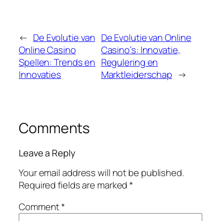
←
De Evolutie van
De Evolutie van Online
Online Casino
Casino’s: Innovatie,
Spellen: Trends en
Regulering en
Innovaties
Marktleiderschap
→
Comments
Leave a Reply
Your email address will not be published.
Required fields are marked
*
Comment
*