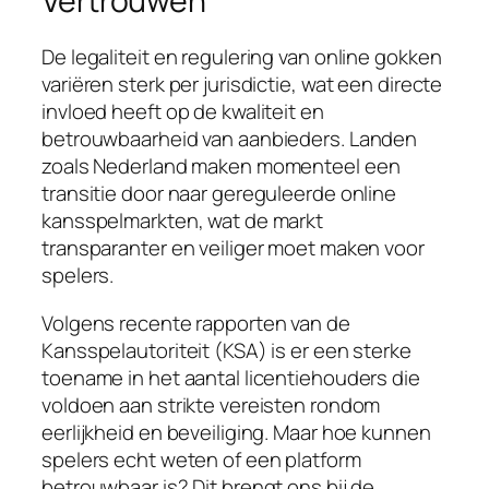
Vertrouwen
De legaliteit en regulering van online gokken
variëren sterk per jurisdictie, wat een directe
invloed heeft op de kwaliteit en
betrouwbaarheid van aanbieders. Landen
zoals Nederland maken momenteel een
transitie door naar gereguleerde online
kansspelmarkten, wat de markt
transparanter en veiliger moet maken voor
spelers.
Volgens recente rapporten van de
Kansspelautoriteit (KSA) is er een sterke
toename in het aantal licentiehouders die
voldoen aan strikte vereisten rondom
eerlijkheid en beveiliging. Maar hoe kunnen
spelers echt weten of een platform
betrouwbaar is? Dit brengt ons bij de