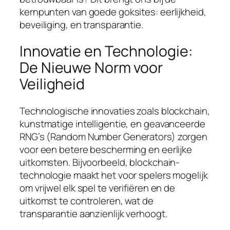
kernpunten van goede goksites: eerlijkheid,
beveiliging, en transparantie.
Innovatie en Technologie:
De Nieuwe Norm voor
Veiligheid
Technologische innovaties zoals blockchain,
kunstmatige intelligentie, en geavanceerde
RNG’s (Random Number Generators) zorgen
voor een betere bescherming en eerlijke
uitkomsten. Bijvoorbeeld, blockchain-
technologie maakt het voor spelers mogelijk
om vrijwel elk spel te verifiëren en de
uitkomst te controleren, wat de
transparantie aanzienlijk verhoogt.