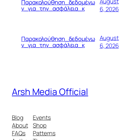
August
Παρακολούθηση_δεδομένω
ν_για_την_ασφάλεια_κ
6, 2026
August
Παρακολούθηση_δεδομένω
ν_για_την_ασφάλεια_κ
6, 2026
Arsh Media Official
Blog
Events
About
Shop
FAQs
Patterns