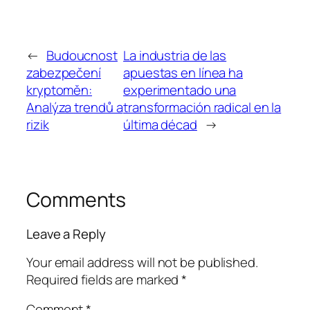
←
Budoucnost
La industria de las
zabezpečení
apuestas en línea ha
kryptoměn:
experimentado una
Analýza trendů a
transformación radical en la
rizik
última décad
→
Comments
Leave a Reply
Your email address will not be published.
Required fields are marked
*
Comment
*