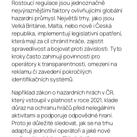
Rostoucí regulace jsou jednoznačně
nejvýraznějšími faktory ovlivňujícími globální
hazardní průmysl. Největší trhy, jako jsou
Velká Británie, Malta, nebo nově i Česká
republika, implementují legislativní opatření,
která mají za cíl chránit hráče, zajistit
spravedlivost a bojovat proti závislosti. Tyto
kroky často zahrnují povinnosti pro
operátory k transparentnosti, omezení na
reklamu či zavedení pokročilých
identifikačních systémů.
Například zákon o hazardních hrách v ČR,
který vstoupil v platnost v roce 2021, klade
důraz na ochranu hráčů před nelegálními
aktivitami a podporuje odpovědné hraní.
Proto je důležité sledovat, jak se na trhu
adaptují jednotliví operátoři a jaké nové