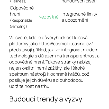
náhodných čísel)
(Fairness)
Odpovědné
hraní
Integrované limity
Nezbytné
a upozornění
(Responsible
Gambling)
Ve světě, kde je důvěryhodnost klíčová,
platformy jako https://cosmolotcasino.cz/
představují příklad, jak lze integrovat moderní
technologie s důrazem na transparentnost a
odpovědné hraní. Takové stránky nabízejí
nejen kvalitní herní zážitky, ale i široké
spektrum nástrojů k ochraně hráčů, což
posiluje jejich důvěru a dlouhodobou
udržitelnost na trhu.
Budoucí trendy a výzvy