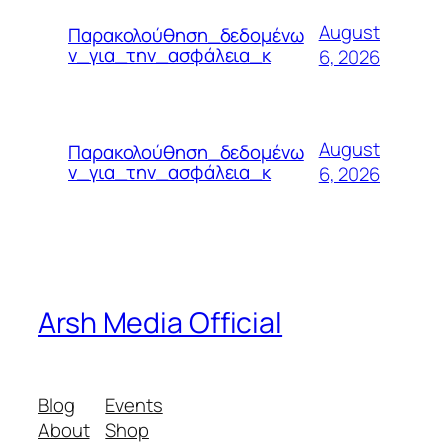
August
Παρακολούθηση_δεδομένω
ν_για_την_ασφάλεια_κ
6, 2026
August
Παρακολούθηση_δεδομένω
ν_για_την_ασφάλεια_κ
6, 2026
Arsh Media Official
Blog
Events
About
Shop