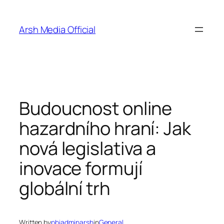
Skip
to
Arsh Media Official
content
Budoucnost online
hazardního hraní: Jak
nová legislativa a
inovace formují
globální trh
Written by
pbiadminarsh
in
General