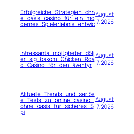
Erfolgreiche_Strategien_ohn
August
e_oasis_casino_für_ein_mo
7, 2026
dernes_Spielerlebnis_entwic
Intressanta_möjligheter_dölj
August
er_sig_bakom_Chicken_Roa
7, 2026
d_Casino_för_den_äventyr
Aktuelle_Trends_und_seriös
August
e_Tests_zu_online_casino_
ohne_oasis_für_sicheres_S
7, 2026
pi