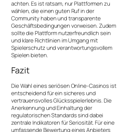
achten. Es ist ratsam, nur Plattformen zu
wählen, die einen guten Ruf in der
Community haben und transparente
Geschäftsbedingungen vorweisen. Zudem
sollte die Plattform nutzerfreundlich sein
und klare Richtlinien im Umgang mit
Spielerschutz und verantwortungsvollem
Spielen bieten.
Fazit
Die Wahl eines seriösen Online-Casinos ist
entscheidend für ein sicheres und
vertrauensvolles Glücksspielerlebnis. Die
Anerkennung und Einhaltung der
regulatorischen Standards sind dabei
zentrale Indikatoren für Seriosität. Für eine
umfassende Bewertung eines Anbieters