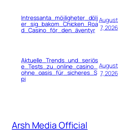
Intressanta_möjligheter_dölj
August
er_sig_bakom_Chicken_Roa
7, 2026
d_Casino_för_den_äventyr
Aktuelle_Trends_und_seriös
August
e_Tests_zu_online_casino_
ohne_oasis_für_sicheres_S
7, 2026
pi
Arsh Media Official