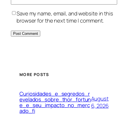
Save my name, email, and website in this
browser for the next time I comment.
MORE POSTS
Curiosidades_e_segredos_r
August
evelados_sobre_thor_fortun
e_e_seu_impacto_no_merc
6, 2026
ado_fi