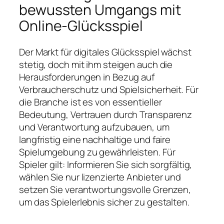
bewussten Umgangs mit
Online-Glücksspiel
Der Markt für digitales Glücksspiel wächst
stetig, doch mit ihm steigen auch die
Herausforderungen in Bezug auf
Verbraucherschutz und Spielsicherheit. Für
die Branche ist es von essentieller
Bedeutung, Vertrauen durch Transparenz
und Verantwortung aufzubauen, um
langfristig eine nachhaltige und faire
Spielumgebung zu gewährleisten. Für
Spieler gilt: Informieren Sie sich sorgfältig,
wählen Sie nur lizenzierte Anbieter und
setzen Sie verantwortungsvolle Grenzen,
um das Spielerlebnis sicher zu gestalten.