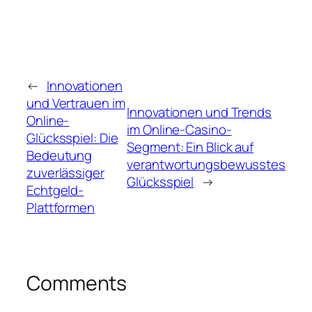
←
Innovationen
und Vertrauen im
Innovationen und Trends
Online-
im Online-Casino-
Glücksspiel: Die
Segment: Ein Blick auf
Bedeutung
verantwortungsbewusstes
zuverlässiger
Glücksspiel
→
Echtgeld-
Plattformen
Comments