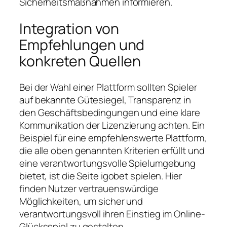
Sicherheitsmaßnahmen informieren.
Integration von
Empfehlungen und
konkreten Quellen
Bei der Wahl einer Plattform sollten Spieler
auf bekannte Gütesiegel, Transparenz in
den Geschäftsbedingungen und eine klare
Kommunikation der Lizenzierung achten. Ein
Beispiel für eine empfehlenswerte Plattform,
die alle oben genannten Kriterien erfüllt und
eine verantwortungsvolle Spielumgebung
bietet, ist die Seite igobet spielen. Hier
finden Nutzer vertrauenswürdige
Möglichkeiten, um sicher und
verantwortungsvoll ihren Einstieg im Online-
Glücksspiel zu gestalten.