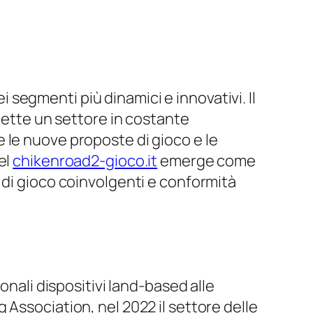
segmenti più dinamici e innovativi. Il
flette un settore in costante
 le nuove proposte di gioco e le
el
chikenroad2-gioco.it
emerge come
 di gioco coinvolgenti e conformità
onali dispositivi land-based alle
Association, nel 2022 il settore delle