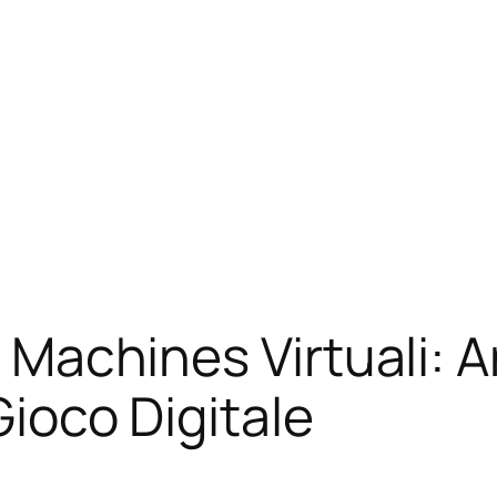
ot Machines Virtuali: 
Gioco Digitale