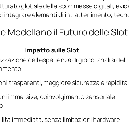
atturato globale delle scommesse digitali, evid
i integrare elementi di intrattenimento, tecn
Modellano il Futuro delle Slot
Impatto sulle Slot
zzazione dell’esperienza di gioco, analisi del
amento
ni trasparenti, maggiore sicurezza e rapidità
oni immersive, coinvolgimento sensoriale
to
ilità immediata, senza limitazioni hardware