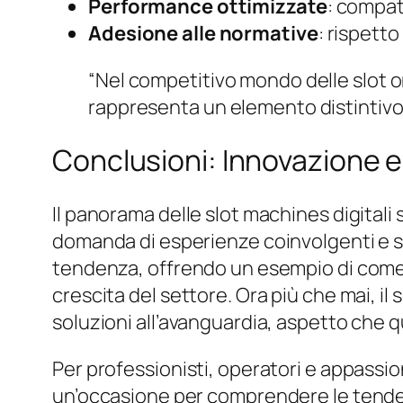
Performance ottimizzate
: compati
Adesione alle normative
: rispetto
“Nel competitivo mondo delle slot o
rappresenta un elemento distintivo ch
Conclusioni: Innovazione
Il panorama delle slot machines digital
domanda di esperienze coinvolgenti e si
tendenza, offrendo un esempio di come 
crescita del settore. Ora più che mai, i
soluzioni all’avanguardia, aspetto che q
Per professionisti, operatori e appassio
un’occasione per comprendere le tenden