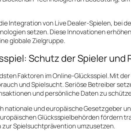
 die Integration von
Live Dealer
-Spielen, bei 
logien setzen. Diese Innovationen erhöhen n
ine globale Zielgruppe.
sspiel: Schutz der Spieler und
ndsten Faktoren im Online-Glücksspiel. Mit d
brauch und Spielsucht. Seriöse Betreiber set
nsaktionen und persönliche Daten zu schütze
ch nationale und europäische Gesetzgeber uner
europäischen Glücksspielbehörden fördern tr
n zur Spielsuchtprävention umzusetzen.