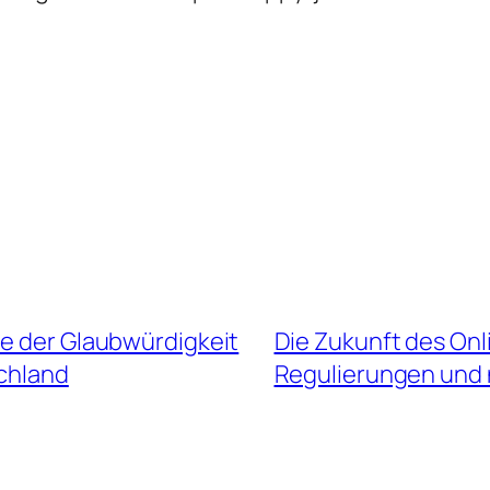
le der Glaubwürdigkeit
Die Zukunft des Onl
chland
Regulierungen und