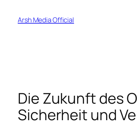
Skip
to
Arsh Media Official
content
Die Zukunft des O
Sicherheit und V