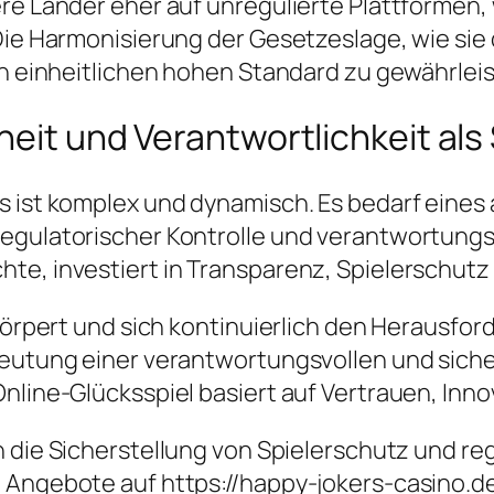
ere Länder eher auf unregulierte Plattformen
 Die Harmonisierung der Gesetzeslage, wie sie
en einheitlichen hohen Standard zu gewährlei
heit und Verantwortlichkeit als
els ist komplex und dynamisch. Es bedarf ei
regulatorischer Kontrolle und verantwortungs
te, investiert in Transparenz, Spielerschutz
rkörpert und sich kontinuierlich den Herausfor
eutung einer verantwortungsvollen und sicher
nline-Glücksspiel basiert auf Vertrauen, Innov
n die Sicherstellung von Spielerschutz und r
 Angebote auf https://happy-jokers-casino.de 