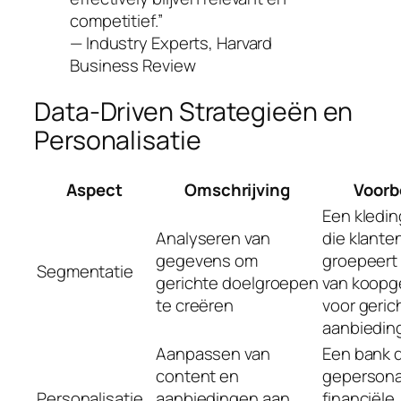
competitief.”
— Industry Experts, Harvard
Business Review
Data-Driven Strategieën en
Personalisatie
Aspect
Omschrijving
Voorb
Een kledin
Analyseren van
die klante
gegevens om
groepeert 
Segmentatie
gerichte doelgroepen
van koopg
te creëren
voor geric
aanbiedin
Aanpassen van
Een bank 
content en
gepersona
Personalisatie
aanbiedingen aan
financiële