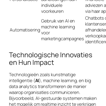
individuele
adviezen 
voorkeuren
via haar a
Chatbots 
Gebruik van AI en
klantenser
machine learning
Automatisering
afhandele
voor
verkoopk
marketingcampagnes
identifice
Technologische Innovaties
en Hun Impact
Technologieën zoals kunstmatige
intelligentie (
AI
), machine learning, en big
data analytics transformeren de manier
waarop organisaties communiceren.
Bijvoorbeeld, AI-gestuurde systemen maken
het mogelijk om realtime inzicht te verkrijgen