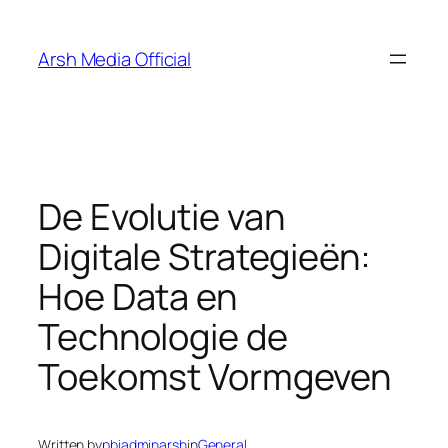
Skip
to
Arsh Media Official
content
De Evolutie van
Digitale Strategieën:
Hoe Data en
Technologie de
Toekomst Vormgeven
Written by
pbiadminarsh
in
General