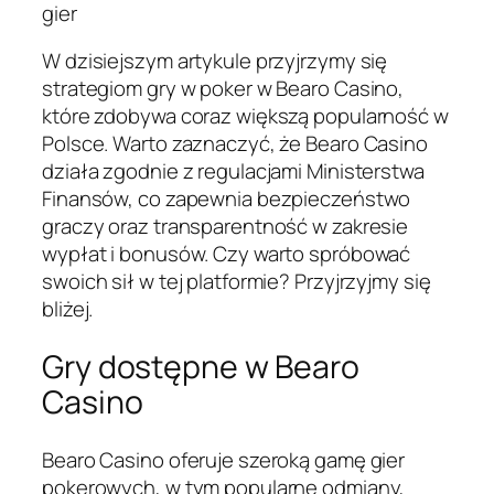
gier
W dzisiejszym artykule przyjrzymy się
strategiom gry w poker w Bearo Casino,
które zdobywa coraz większą popularność w
Polsce. Warto zaznaczyć, że Bearo Casino
działa zgodnie z regulacjami Ministerstwa
Finansów, co zapewnia bezpieczeństwo
graczy oraz transparentność w zakresie
wypłat i bonusów. Czy warto spróbować
swoich sił w tej platformie? Przyjrzyjmy się
bliżej.
Gry dostępne w Bearo
Casino
Bearo Casino oferuje szeroką gamę gier
pokerowych, w tym popularne odmiany,