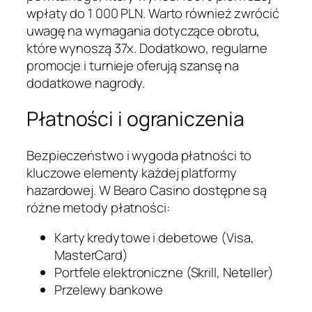
wpłaty do 1 000 PLN. Warto również zwrócić
uwagę na wymagania dotyczące obrotu,
które wynoszą 37x. Dodatkowo, regularne
promocje i turnieje oferują szansę na
dodatkowe nagrody.
Płatności i ograniczenia
Bezpieczeństwo i wygoda płatności to
kluczowe elementy każdej platformy
hazardowej. W Bearo Casino dostępne są
różne metody płatności:
Karty kredytowe i debetowe (Visa,
MasterCard)
Portfele elektroniczne (Skrill, Neteller)
Przelewy bankowe