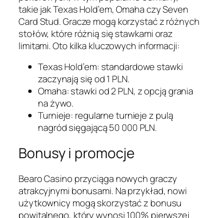
takie jak Texas Hold’em, Omaha czy Seven
Card Stud. Gracze mogą korzystać z różnych
stołów, które różnią się stawkami oraz
limitami. Oto kilka kluczowych informacji:
Texas Hold’em: standardowe stawki
zaczynają się od 1 PLN.
Omaha: stawki od 2 PLN, z opcją grania
na żywo.
Turnieje: regularne turnieje z pulą
nagród sięgającą 50 000 PLN.
Bonusy i promocje
Bearo Casino przyciąga nowych graczy
atrakcyjnymi bonusami. Na przykład, nowi
użytkownicy mogą skorzystać z bonusu
powitalnego, który wynosi 100% pierwszej