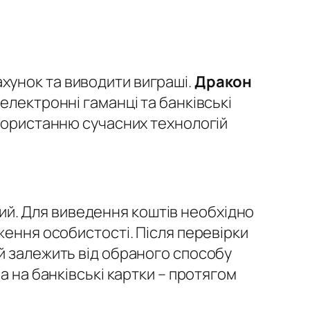
хунок та виводити виграші.
Дракон
електронні гаманці та банківські
икористанню сучасних технологій
й. Для виведення коштів необхідно
ження особистості. Після перевірки
й залежить від обраного способу
а на банківські картки – протягом