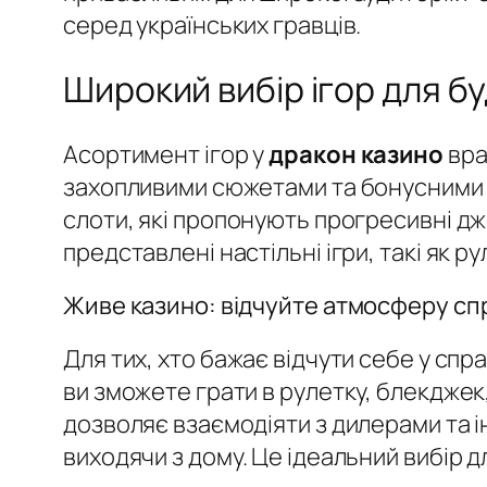
серед українських гравців.
Широкий вибір ігор для б
Асортимент ігор у
дракон казино
вра
захопливими сюжетами та бонусними 
слоти, які пропонують прогресивні дж
представлені настільні ігри, такі як ру
Живе казино: відчуйте атмосферу сп
Для тих, хто бажає відчути себе у сп
ви зможете грати в рулетку, блекджек
дозволяє взаємодіяти з дилерами та 
виходячи з дому. Це ідеальний вибір д