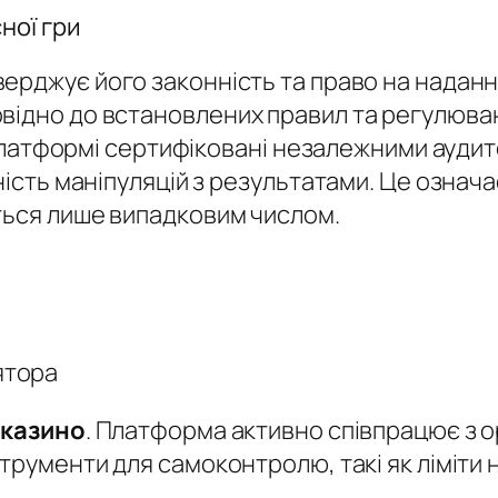
сної гри
верджує його законність та право на надання
відно до встановлених правил та регулюван
на платформі сертифіковані незалежними ауд
ність маніпуляцій з результатами. Це означ
ються лише випадковим числом.
ятора
 казино
. Платформа активно співпрацює з о
струменти для самоконтролю, такі як ліміти 