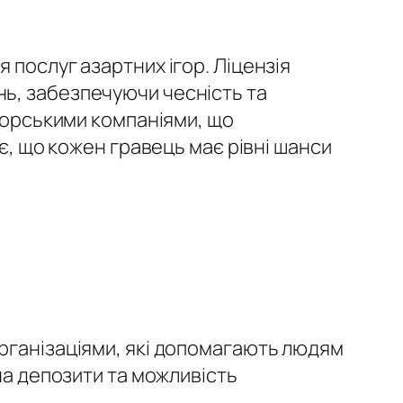
 послуг азартних ігор. Ліцензія
ь, забезпечуючи чесність та
иторськими компаніями, що
ає, що кожен гравець має рівні шанси
рганізаціями, які допомагають людям
на депозити та можливість