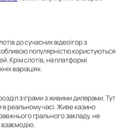
отів до сучасних відеоігор з
Особливою популярністю користуються
й. Крім слотів, на платформі
хніх варіаціях.
озділ з іграми з живими дилерами. Тут
 в реальному часі. Живе казино
равжнього грального закладу, не
у взаємодію.