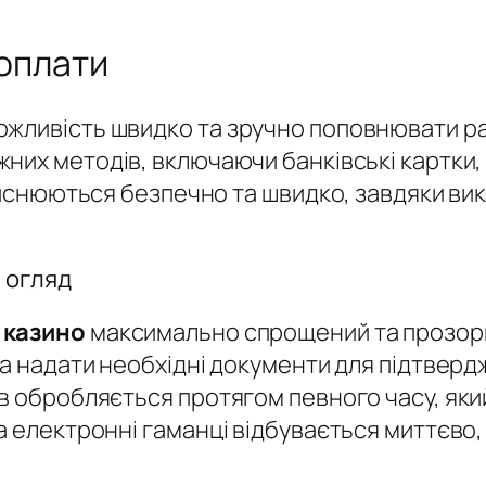
 оплати
жливість швидко та зручно поповнювати ра
них методів, включаючи банківські картки, 
дійснюються безпечно та швидко, завдяки в
 огляд
 казино
максимально спрощений та прозори
та надати необхідні документи для підтверд
ів обробляється протягом певного часу, яки
 електронні гаманці відбувається миттєво, 