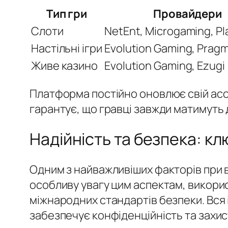
Тип гри
Провайдери
Слоти
NetEnt, Microgaming, Pl
Настільні ігри
Evolution Gaming, Pragm
Живе казино
Evolution Gaming, Ezugi
Платформа постійно оновлює свій асор
гарантує, що гравці завжди матимуть д
Надійність та безпека: к
Одним з найважливіших факторів при в
особливу увагу цим аспектам, викори
міжнародних стандартів безпеки. Вся
забезпечує конфіденційність та захи