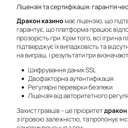
Ліцензія та сертифікація: гарантія че
Дракон казино
має ліцензію, що підт
гарантує, що платформа працює відпо
прозорість гри. Крім того, всі ігри 
підтверджує їх випадковість та відсут
на виграш, і результати гри визнача
Шифрування даних SSL
Двофакторна аутентифікація
Регулярні перевірки безпеки
Ліцензія від авторитетного регул
Захист гравців – це пріоритет
дракон
з ігровою залежністю, та пропонує ін
самовиключення з гри.