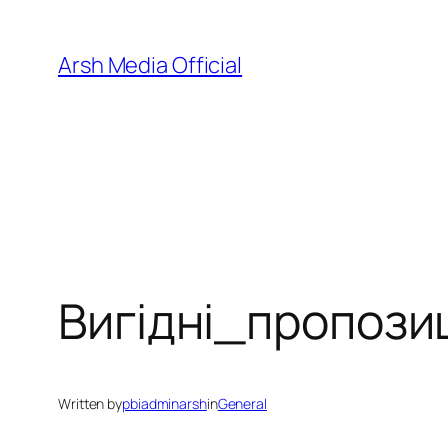
Skip
to
Arsh Media Official
content
Вигідні_пропоз
Written by
pbiadminarsh
in
General