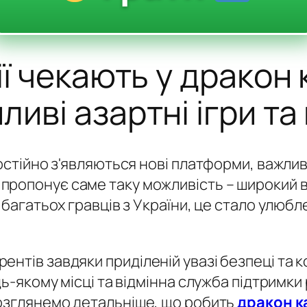
ії чекають у дракон 
ливі азартні ігри та
постійно з'являються нові платформи, важли
пропонує саме таку можливість – широкий в
я багатьох гравців з України, це стало улюб
нтів завдяки приділеній увазі безпеці та 
удь-якому місці та відмінна служба підтримк
Розглянемо детальніше, що робить
дракон к