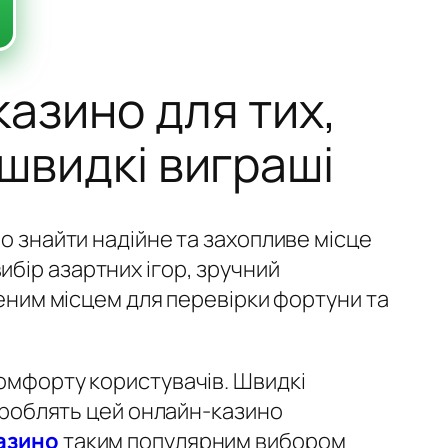
казино для тих,
 швидкі виграші
во знайти надійне та захопливе місце
ибір азартних ігор, зручний
леним місцем для перевірки фортуни та
комфорту користувачів. Швидкі
и роблять цей онлайн-казино
азино
таким популярним вибором