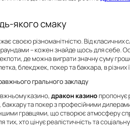
удь-якого смаку
жає своєю різноманітністю. Від класичних сл
раундами – кожен знайде щось для себе. 
екпоти, де можна виграти значну суму гроше
летка, блекджек, покер та баккара, в різних ї
равжнього грального закладу
равжньому казино,
дракон казино
пропонує р
, баккару та покер з професійними дилерами
іншими гравцями, що створює атмосферу сп
ля тих, хто цінує реалістичність та соціальн