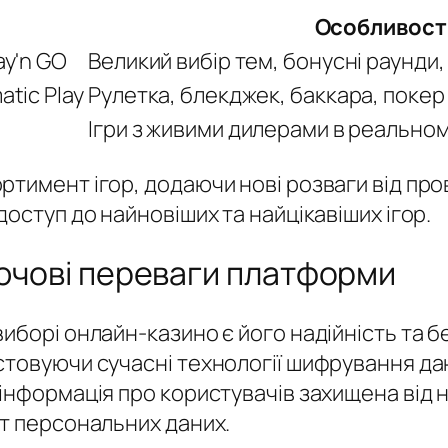
Особливост
ay'n GO
Великий вибір тем, бонусні раунди
atic Play
Рулетка, блекджек, баккара, покер
Ігри з живими дилерами в реальном
тимент ігор, додаючи нові розваги від пров
оступ до найновіших та найцікавіших ігор.
лючові переваги платформи
иборі онлайн-казино є його надійність та б
стовуючи сучасні технології шифрування д
 інформація про користувачів захищена від 
ст персональних даних.