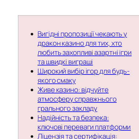
Вигідні пропозиції чекають у
дракон казино для тих, хто
любить захопливі азартні ігри
та швидкі виграші
Широкий вибір ігор для будь-
якого смаку
Живе казино: відчуйте
атмосферу справжнього
грального закладу
Надійність та безпека:
ключові переваги платформи
Ліцензія та сертифікація: