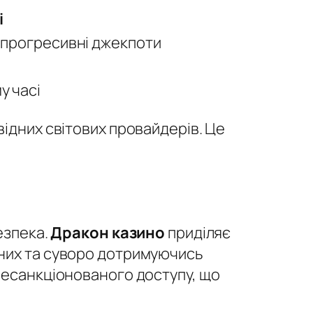
і
, прогресивні джекпоти
у часі
ідних світових провайдерів. Це
езпека.
Дракон казино
приділяє
аних та суворо дотримуючись
несанкціонованого доступу, що